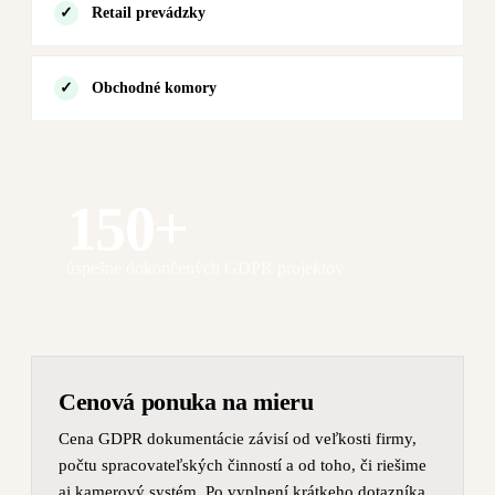
Retail prevádzky
Obchodné komory
150+
úspešne dokončených GDPR projektov
Cenová ponuka na mieru
Cena GDPR dokumentácie závisí od veľkosti firmy,
počtu spracovateľských činností a od toho, či riešime
aj kamerový systém. Po vyplnení krátkeho dotazníka