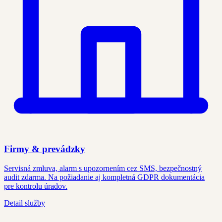
Firmy & prevádzky
Servisná zmluva, alarm s upozornením cez SMS, bezpečnostný
audit zdarma. Na požiadanie aj kompletná GDPR dokumentácia
pre kontrolu úradov.
Detail služby