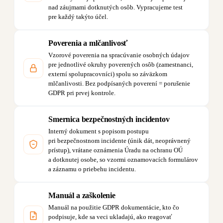
nad záujmami dotknutých osôb. Vypracujeme test
pre každý takýto účel.
Poverenia a mlčanlivosť
Vzorové poverenia na spracúvanie osobných údajov
pre jednotlivé okruhy poverených osôb (zamestnanci,
externí spolupracovníci) spolu so záväzkom
mlčanlivosti. Bez podpísaných poverení = porušenie
GDPR pri prvej kontrole.
Smernica bezpečnostných incidentov
Interný dokument s popisom postupu
pri bezpečnostnom incidente (únik dát, neoprávnený
prístup), vrátane oznámenia Úradu na ochranu OÚ
a dotknutej osobe, so vzormi oznamovacích formulárov
a záznamu o priebehu incidentu.
Manuál a zaškolenie
Manuál na použitie GDPR dokumentácie, kto čo
podpisuje, kde sa veci ukladajú, ako reagovať