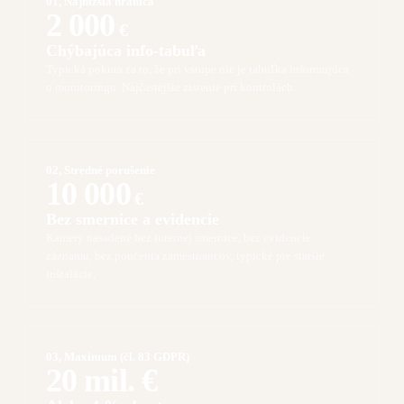
01, Najnižšia hranica
2 000
€
Chýbajúca info-tabuľa
Typická pokuta za to, že pri vstupe nie je tabuľka informujúca
o monitoringu. Najčastejšie zistenie pri kontrolách.
02, Stredné porušenie
10 000
€
Bez smernice a evidencie
Kamery nasadené bez internej smernice, bez evidencie
záznamu, bez poučenia zamestnancov, typické pre staršie
inštalácie.
03, Maximum (čl. 83 GDPR)
20 mil. €