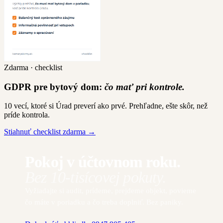
Zdarma · checklist
GDPR pre bytový dom:
čo mať pri kontrole.
10 vecí, ktoré si Úrad preverí ako prvé. Prehľadne, ešte skôr, než
príde kontrola.
Stiahnuť checklist zdarma →
Pokoj v účtovnom roku.
Bez 10-tisícovej pokuty.
Vyžiadajte si audit, prídeme, prejdeme objekt, povieme
čo máte v poriadku a čo treba doplniť. Bez paniky.