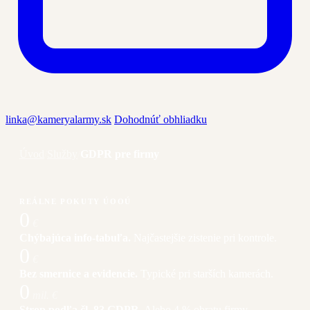
linka@kameryalarmy.sk
Dohodnúť obhliadku
Úvod
/
Služby
/
GDPR pre firmy
REÁLNE POKUTY ÚOOÚ
0
€
Chýbajúca info-tabuľa.
Najčastejšie zistenie pri kontrole.
0
€
Bez smernice a evidencie.
Typické pri starších kamerách.
0
mil. €
Strop podľa čl. 83 GDPR.
Alebo 4 % obratu firmy.