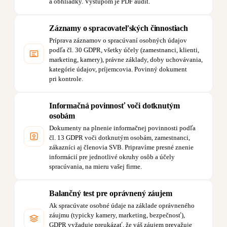
a obhliadky. Výstupom je PDF audit.
Záznamy o spracovateľských činnostiach
Príprava záznamov o spracúvaní osobných údajov
podľa čl. 30 GDPR, všetky účely (zamestnanci, klienti,
marketing, kamery), právne základy, doby uchovávania,
kategórie údajov, príjemcovia. Povinný dokument
pri kontrole.
Informačná povinnosť voči dotknutým
osobám
Dokumenty na plnenie informačnej povinnosti podľa
čl. 13 GDPR voči dotknutým osobám, zamestnanci,
zákazníci aj členovia SVB. Pripravíme presné znenie
informácií pre jednotlivé okruhy osôb a účely
spracúvania, na mieru vašej firme.
Balančný test pre oprávnený záujem
Ak spracúvate osobné údaje na základe oprávneného
záujmu (typicky kamery, marketing, bezpečnosť),
GDPR vyžaduje preukázať, že váš záujem prevažuje