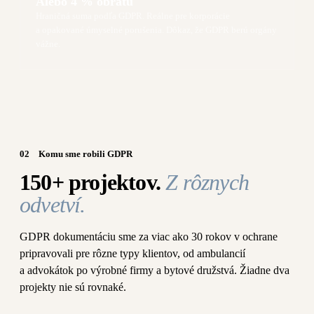
Alebo 4 % obratu
Hraničná suma podľa GDPR. Reálne pre korporácie
a opakované úmyselné porušenia. Dôkaz, že GDPR berú orgány
vážne.
02
Komu sme robili GDPR
150+ projektov.
Z rôznych
odvetví.
GDPR dokumentáciu sme za viac ako 30 rokov v ochrane
pripravovali pre rôzne typy klientov, od ambulancií
a advokátok po výrobné firmy a bytové družstvá. Žiadne dva
projekty nie sú rovnaké.