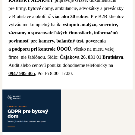
KAMERY ALARMY
pripravuje GDPR dokumentáciu
pre firmy, bytové domy, ambulancie, advokátky a prevádzky
v Bratislave a okolí už
viac ako 30 rokov
. Pre B2B klientov
vytvárame kompletný balík:
vstupnú analýzu, smernice,
záznamy o spracovateľských činnostiach, informačnú
povinnosť pre kamery, balančný test, poverenia
a podporu pri kontrole ÚOOÚ
, všetko na mieru vašej
firme, nie šablónou. Sídlo:
Čajakova 26, 831 01 Bratislava
.
Audit alebo cenovú ponuku dohodneme telefonicky na
0947 905 405
, Po–Pi 8:00–17:00.