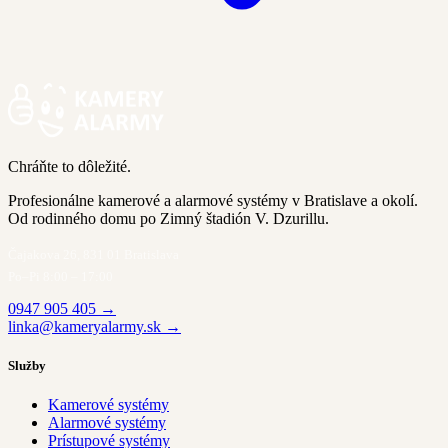
Chráňte to dôležité.
Profesionálne kamerové a alarmové systémy v Bratislave a okolí.
Od rodinného domu po Zimný štadión V. Dzurillu.
Čajakova 26, 831 01 Bratislava
Po–Pi 8:00 – 17:00
0947 905 405 →
linka@kameryalarmy.sk →
Služby
Kamerové systémy
Alarmové systémy
Prístupové systémy