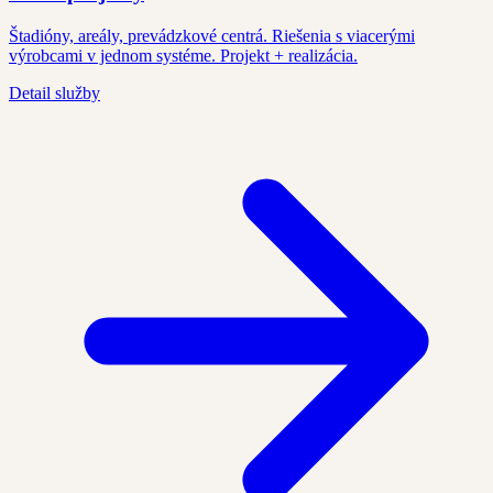
Štadióny, areály, prevádzkové centrá. Riešenia s viacerými
výrobcami v jednom systéme. Projekt + realizácia.
Detail služby