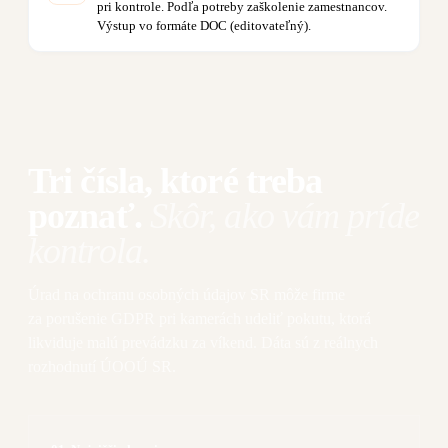
pri kontrole. Podľa potreby zaškolenie zamestnancov.
Výstup vo formáte DOC (editovateľný).
Tri čísla, ktoré treba
poznať.
Skôr, ako vám príde
kontrola.
Úrad na ochranu osobných údajov SR môže firme
za porušenie GDPR pri kamerách udeliť pokutu, ktorá
likviduje malú prevádzku za víkend. Dáta sú z reálnych
rozhodnutí ÚOOÚ SR.