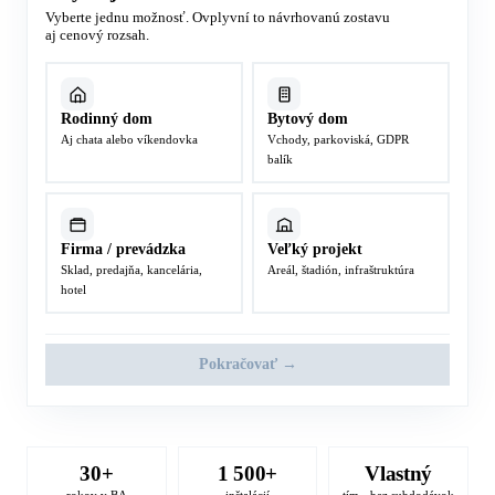
Vyberte jednu možnosť. Ovplyvní to návrhovanú zostavu
aj cenový rozsah.
Rodinný dom
Bytový dom
Aj chata alebo víkendovka
Vchody, parkoviská, GDPR
balík
Firma / prevádzka
Veľký projekt
Sklad, predajňa, kancelária,
Areál, štadión, infraštruktúra
hotel
Pokračovať →
30+
1 500+
Vlastný