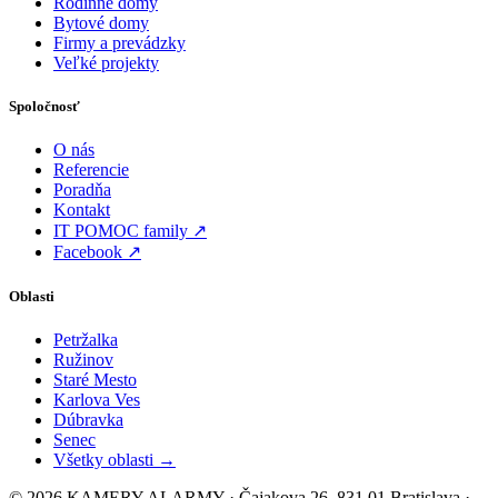
Rodinné domy
Bytové domy
Firmy a prevádzky
Veľké projekty
Spoločnosť
O nás
Referencie
Poradňa
Kontakt
IT POMOC family ↗
Facebook ↗
Oblasti
Petržalka
Ružinov
Staré Mesto
Karlova Ves
Dúbravka
Senec
Všetky oblasti →
© 2026 KAMERY ALARMY · Čajakova 26, 831 01 Bratislava ·