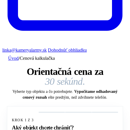
linka@kameryalarmy.sk
Dohodnúť obhliadku
Úvod
/
Cenová kalkulačka
Orientačná cena za
30 sekúnd.
Vyberte typ objektu a čo potrebujete.
Vypočítame odhadovaný
cenový rozsah
ešte predtým, než zdvihnete telefón.
KROK 1 Z 3
Aký objekt chcete chrániť?