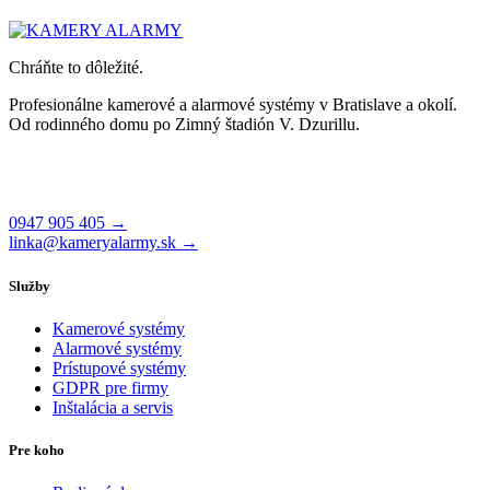
Chráňte to dôležité.
Profesionálne kamerové a alarmové systémy v Bratislave a okolí.
Od rodinného domu po Zimný štadión V. Dzurillu.
Čajakova 26, 831 01 Bratislava
Po–Pi 8:00 – 17:00
0947 905 405 →
linka@kameryalarmy.sk →
Služby
Kamerové systémy
Alarmové systémy
Prístupové systémy
GDPR pre firmy
Inštalácia a servis
Pre koho