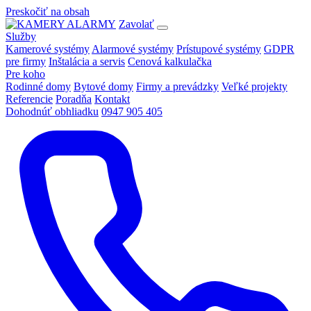
Preskočiť na obsah
Zavolať
Služby
Kamerové systémy
Alarmové systémy
Prístupové systémy
GDPR
pre firmy
Inštalácia a servis
Cenová kalkulačka
Pre koho
Rodinné domy
Bytové domy
Firmy a prevádzky
Veľké projekty
Referencie
Poradňa
Kontakt
Dohodnúť obhliadku
0947 905 405