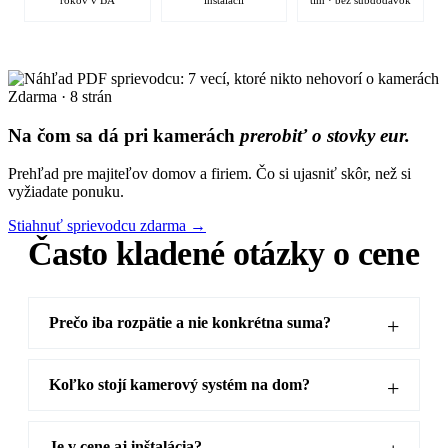
rokov v BA
inštalácií
tím · bez subdodávok
Zdarma · 8 strán
Na čom sa dá pri kamerách
prerobiť o stovky eur.
Prehľad pre majiteľov domov a firiem. Čo si ujasniť skôr, než si
vyžiadate ponuku.
Stiahnuť sprievodcu zdarma →
Často kladené otázky o cene
Prečo iba rozpätie a nie konkrétna suma?
Koľko stojí kamerový systém na dom?
Je v cene aj inštalácia?