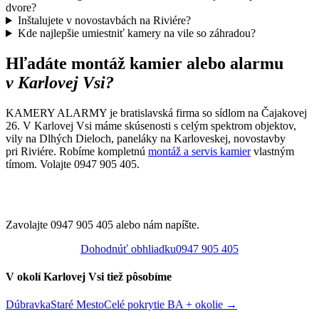
dvore?
Inštalujete v novostavbách na Riviére?
Kde najlepšie umiestniť kamery na vile so záhradou?
Hľadáte montáž kamier alebo alarmu
v Karlovej Vsi?
KAMERY ALARMY je bratislavská firma so sídlom na Čajakovej
26. V Karlovej Vsi máme skúsenosti s celým spektrom objektov,
vily na Dlhých Dieloch, paneláky na Karloveskej, novostavby
pri Riviére. Robíme kompletnú
montáž a servis kamier
vlastným
tímom. Volajte 0947 905 405.
Obhliadka v Karlovej Vsi
zdarma.
Zavolajte 0947 905 405 alebo nám napíšte.
Dohodnúť obhliadku
0947 905 405
V okolí Karlovej Vsi tiež pôsobíme
Dúbravka
Staré Mesto
Celé pokrytie BA + okolie →