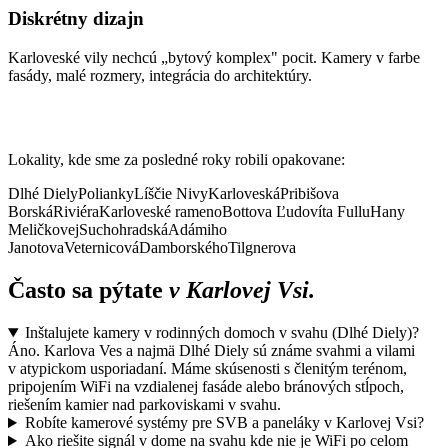
Diskrétny dizajn
Karloveské vily nechcú „bytový komplex" pocit. Kamery v farbe
fasády, malé rozmery, integrácia do architektúry.
V Karlovej Vsi pravidelne
tu:
Lokality, kde sme za posledné roky robili opakovane:
Dlhé Diely
Polianky
Líščie Nivy
Karloveská
Pribišova
Borská
Riviéra
Karloveské rameno
Bottova
Ľudovíta Fullu
Hany
Meličkovej
Suchohradská
Adámiho
Janotova
Veternicová
Damborského
Tilgnerova
Často sa pýtate
v Karlovej Vsi.
Inštalujete kamery v rodinných domoch v svahu (Dlhé Diely)?
Áno. Karlova Ves a najmä Dlhé Diely sú známe svahmi a vilami
v atypickom usporiadaní. Máme skúsenosti s členitým terénom,
pripojením WiFi na vzdialenej fasáde alebo bránových stĺpoch,
riešením kamier nad parkoviskami v svahu.
Robíte kamerové systémy pre SVB a paneláky v Karlovej Vsi?
Ako riešite signál v dome na svahu kde nie je WiFi po celom