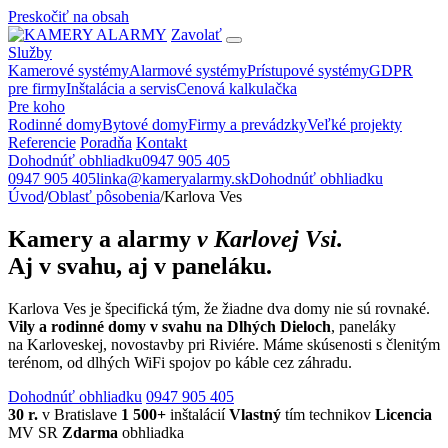
Preskočiť na obsah
Zavolať
Služby
Kamerové systémy
Alarmové systémy
Prístupové systémy
GDPR
pre firmy
Inštalácia a servis
Cenová kalkulačka
Pre koho
Rodinné domy
Bytové domy
Firmy a prevádzky
Veľké projekty
Referencie
Poradňa
Kontakt
Dohodnúť obhliadku
0947 905 405
0947 905 405
linka@kameryalarmy.sk
Dohodnúť obhliadku
Úvod
/
Oblasť pôsobenia
/
Karlova Ves
Kamery a alarmy
v Karlovej Vsi.
Aj v svahu, aj v paneláku.
Karlova Ves je špecifická tým, že žiadne dva domy nie sú rovnaké.
Vily a rodinné domy v svahu na Dlhých Dieloch
, paneláky
na Karloveskej, novostavby pri Riviére. Máme skúsenosti s členitým
terénom, od dlhých WiFi spojov po káble cez záhradu.
Dohodnúť obhliadku
0947 905 405
30 r.
v Bratislave
1 500+
inštalácií
Vlastný
tím technikov
Licencia
MV SR
Zdarma
obhliadka