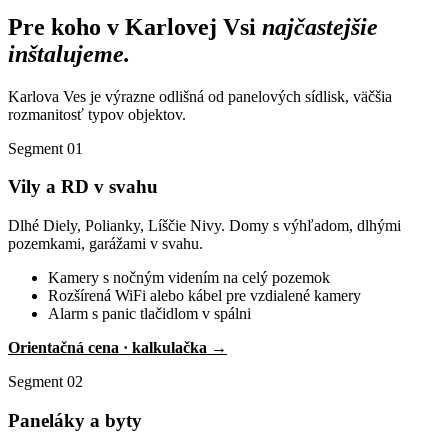
Pre koho v Karlovej Vsi
najčastejšie
inštalujeme.
Karlova Ves je výrazne odlišná od panelových sídlisk, väčšia
rozmanitosť typov objektov.
Segment 01
Vily a RD v svahu
Dlhé Diely, Polianky, Líščie Nivy. Domy s výhľadom, dlhými
pozemkami, garážami v svahu.
Kamery s nočným videním na celý pozemok
Rozšírená WiFi alebo kábel pre vzdialené kamery
Alarm s panic tlačidlom v spálni
Orientačná cena · kalkulačka →
Segment 02
Paneláky a byty