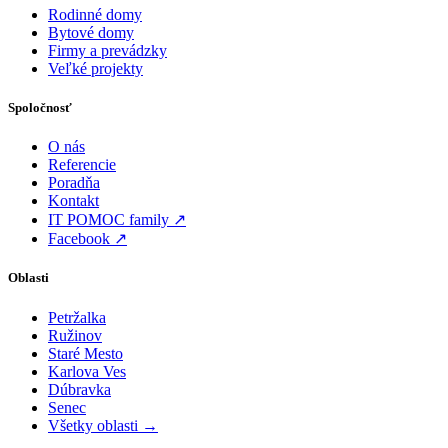
Rodinné domy
Bytové domy
Firmy a prevádzky
Veľké projekty
Spoločnosť
O nás
Referencie
Poradňa
Kontakt
IT POMOC family ↗
Facebook ↗
Oblasti
Petržalka
Ružinov
Staré Mesto
Karlova Ves
Dúbravka
Senec
Všetky oblasti →