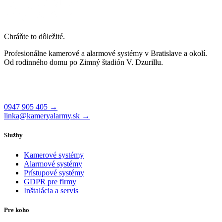
Chráňte to dôležité.
Profesionálne kamerové a alarmové systémy v Bratislave a okolí.
Od rodinného domu po Zimný štadión V. Dzurillu.
Čajakova 26, 831 01 Bratislava
Po–Pi 8:00 – 17:00
0947 905 405 →
linka@kameryalarmy.sk →
Služby
Kamerové systémy
Alarmové systémy
Prístupové systémy
GDPR pre firmy
Inštalácia a servis
Pre koho