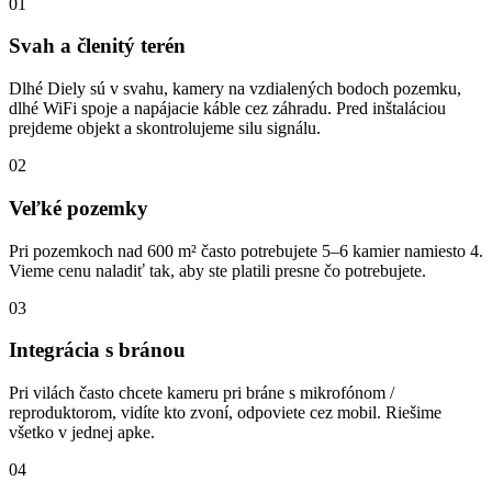
01
Svah a členitý terén
Dlhé Diely sú v svahu, kamery na vzdialených bodoch pozemku,
dlhé WiFi spoje a napájacie káble cez záhradu. Pred inštaláciou
prejdeme objekt a skontrolujeme silu signálu.
02
Veľké pozemky
Pri pozemkoch nad 600 m² často potrebujete 5–6 kamier namiesto 4.
Vieme cenu naladiť tak, aby ste platili presne čo potrebujete.
03
Integrácia s bránou
Pri vilách často chcete kameru pri bráne s mikrofónom /
reproduktorom, vidíte kto zvoní, odpoviete cez mobil. Riešime
všetko v jednej apke.
04