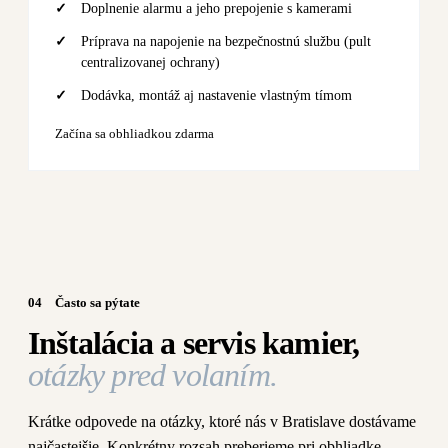
Doplnenie alarmu a jeho prepojenie s kamerami
Príprava na napojenie na bezpečnostnú službu (pult
centralizovanej ochrany)
Dodávka, montáž aj nastavenie vlastným tímom
Začína sa obhliadkou zdarma
04
Často sa pýtate
Inštalácia a servis kamier,
otázky pred volaním.
Krátke odpovede na otázky, ktoré nás v Bratislave dostávame
najčastejšie. Konkrétny rozsah preberieme pri obhliadke