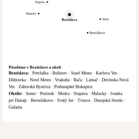
Stupava
Malacky
Senec
Bratislava
Bernolákovo
Pôsobíme v Bratislave a okolí
Bratislava:
Petržalka · Ružinov · Staré Mesto · Karlova Ves ·
Dúbravka · Nové Mesto · Vrakuňa · Rača · Lamač · Devínska Nová
Ves · Záhorská Bystrica · Podunajské Biskupice
Okolie:
Senec · Pezinok · Modra · Stupava · Malacky · Ivanka
pri Dunaji · Bernolákovo · Svätý Jur · Trnava · Dunajská Streda ·
Galanta