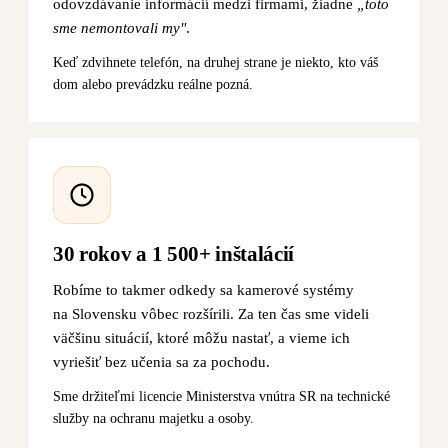
odovzdávanie informácií medzi firmami, žiadne
„toto
sme nemontovali my"
.
Keď zdvihnete telefón, na druhej strane je niekto, kto váš
dom alebo prevádzku reálne pozná.
30 rokov a 1 500+ inštalácií
Robíme to takmer odkedy sa kamerové systémy
na Slovensku vôbec rozšírili. Za ten čas sme videli
väčšinu situácií, ktoré môžu nastať, a vieme ich
vyriešiť bez učenia sa za pochodu.
Sme držiteľmi licencie Ministerstva vnútra SR na technické
služby na ochranu majetku a osoby.