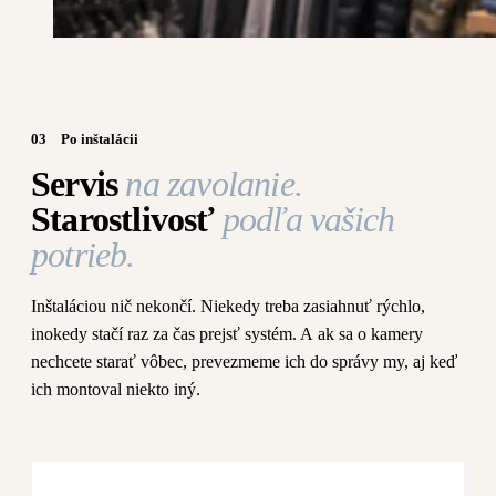
03
Po inštalácii
Servis
na zavolanie.
Starostlivosť
podľa vašich
potrieb.
Inštaláciou nič nekončí. Niekedy treba zasiahnuť rýchlo,
inokedy stačí raz za čas prejsť systém. A ak sa o kamery
nechcete starať vôbec, prevezmeme ich do správy my, aj keď
ich montoval niekto iný.