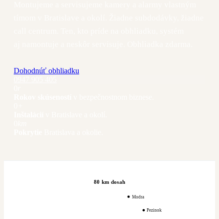
Montujeme a servisujeme kamery a alarmy vlastným
tímom v Bratislave a okolí. Žiadne subdodávky, žiadne
call centrum. Ten, kto príde na obhliadku, systém
aj namontuje a neskôr servisuje. Obhliadka zdarma.
Dohodnúť obhliadku
0947 905 405
0
r
Rokov skúseností
v bezpečnostnom biznese.
0
+
Inštalácií
v Bratislave a okolí.
0
km
Pokrytie
Bratislava a okolie.
80 km dosah
Modra
Pezinok