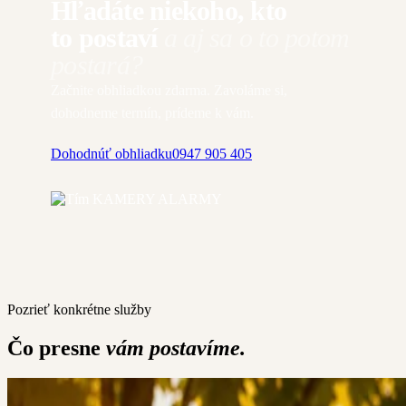
Hľadáte niekoho, kto
to postaví
a aj sa o to potom
postará?
Začnite obhliadkou zdarma. Zavoláme si,
dohodneme termín, prídeme k vám.
Dohodnúť obhliadku
0947 905 405
Pozrieť konkrétne služby
Čo presne
vám postavíme.