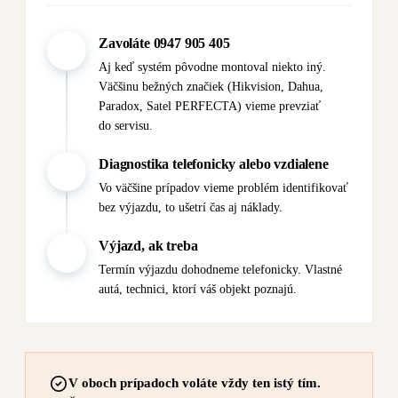
Zavoláte 0947 905 405
01
Aj keď systém pôvodne montoval niekto iný.
Väčšinu bežných značiek (Hikvision, Dahua,
Paradox, Satel PERFECTA) vieme prevziať
do servisu.
Diagnostika telefonicky alebo vzdialene
02
Vo väčšine prípadov vieme problém identifikovať
bez výjazdu, to ušetrí čas aj náklady.
Výjazd, ak treba
03
Termín výjazdu dohodneme telefonicky. Vlastné
autá, technici, ktorí váš objekt poznajú.
V oboch prípadoch voláte vždy ten istý tím.