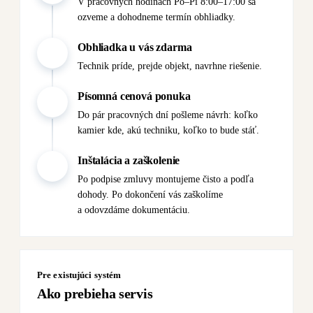
V pracovných hodinách Po–Pi 8:00–17:00 sa
ozveme a dohodneme termín obhliadky.
Obhliadka u vás zdarma
02
Technik príde, prejde objekt, navrhne riešenie.
Písomná cenová ponuka
03
Do pár pracovných dní pošleme návrh: koľko
kamier kde, akú techniku, koľko to bude stáť.
Inštalácia a zaškolenie
04
Po podpise zmluvy montujeme čisto a podľa
dohody. Po dokončení vás zaškolíme
a odovzdáme dokumentáciu.
Pre existujúci systém
Ako prebieha servis