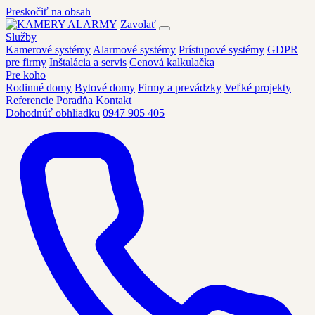
Preskočiť na obsah
Zavolať
Služby
Kamerové systémy
Alarmové systémy
Prístupové systémy
GDPR
pre firmy
Inštalácia a servis
Cenová kalkulačka
Pre koho
Rodinné domy
Bytové domy
Firmy a prevádzky
Veľké projekty
Referencie
Poradňa
Kontakt
Dohodnúť obhliadku
0947 905 405