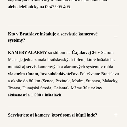
alebo telefonicky na 0947 905 405.
Kto v Bratislave inštaluje a servisuje kamerové
systémy?
KAMERY ALARMY
so sídlom na
Čajakovej 26
v Starom
Meste je jedna z mála bratislavských firiem, ktoré inštaláciu,
montáž aj servis kamerových a alarmových systémov robia
vlastným tímom, bez subdodávateľov
. Pokrývame Bratislavu
a okolie do 80 km (Senec, Pezinok, Modra, Stupava, Malacky,
Trnava, Dunajská Streda, Galanta). Máme
30+ rokov
skúseností
a
1 500+ inštalácií
.
Servisujete aj kamery, ktoré som si kúpil inde?