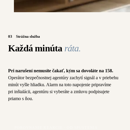
03
Strážna služba
Každá minúta
ráta.
Pri narušení nemusíte čakať, kým sa dovoláte na 158.
Operátor bezpečnostnej agentúry zachytí signál a v priebehu
minút vyšle hliadku. Alarm na toto napojenie pripravíme
pri inštalácii, agentúru si vyberáte a zmluvu podpisujete
priamo s ňou.
POROVNANIE REAKCIE · OD SPUSTENIA