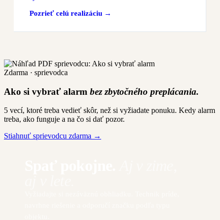
Pozrieť celú realizáciu →
Zdarma · sprievodca
Ako si vybrať alarm
bez zbytočného preplácania.
5 vecí, ktoré treba vedieť skôr, než si vyžiadate ponuku. Kedy alarm
treba, ako funguje a na čo si dať pozor.
Stiahnuť sprievodcu zdarma →
Spať pokojne.
Aj v zime,
aj v lete.
Vyžiadajte si nezáväznú obhliadku. Technik príde,
navrhne riešenie a odporučí značku podľa typu
objektu.