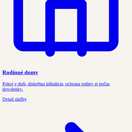
Rodinné domy
Pokoj v duši, diskrétna inštalácia, ochrana rodiny aj počas
dovolenky.
Detail služby