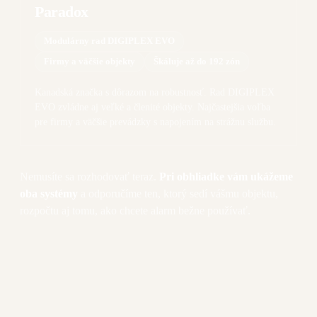
Paradox
Modulárny rad DIGIPLEX EVO
Firmy a väčšie objekty
Škáluje až do 192 zón
Kanadská značka s dôrazom na robustnosť. Rad DIGIPLEX
EVO zvládne aj veľké a členité objekty. Najčastejšia voľba
pre firmy a väčšie prevádzky s napojením na strážnu službu.
Nemusíte sa rozhodovať teraz.
Pri obhliadke vám ukážeme
oba systémy
a odporučíme ten, ktorý sedí vášmu objektu,
rozpočtu aj tomu, ako chcete alarm bežne používať.