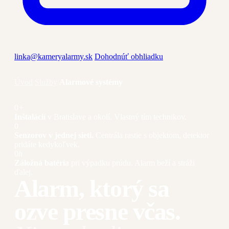
linka@kameryalarmy.sk
Dohodnúť obhliadku
Úvod
/
Služby
/
Alarmové systémy
0
+
Inštalácií
v Bratislave a okolí. Vlastný tím technikov.
0
Senzorov v jednej sieti.
Centrála rastie s objektom, detektor
pridáte kedykoľvek.
0
h
Záložná batéria
pri výpadku prúdu. Alarm beží a stráži
ďalej.
Alarm, ktorý sa
ozve
presne včas.