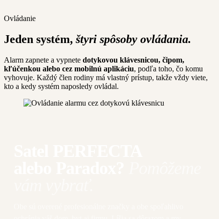
Ovládanie
Jeden systém,
štyri spôsoby ovládania.
Alarm zapnete a vypnete
dotykovou klávesnicou, čipom,
kľúčenkou alebo cez mobilnú aplikáciu
, podľa toho, čo komu
vyhovuje. Každý člen rodiny má vlastný prístup, takže vždy viete,
kto a kedy systém naposledy ovládal.
Satel PERFECTA
alebo Paradox?
Pomôžeme
vám vybrať.
Obe sú overené profesionálne značky a obe spoľahlivo
ochránia váš dom, byt aj firmu. Líšia sa dôrazom a my