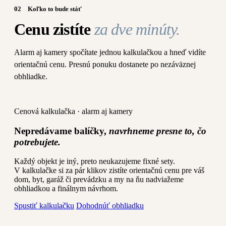
02
Koľko to bude stáť
Cenu zistíte
za dve minúty.
Alarm aj kamery spočítate jednou kalkulačkou a hneď vidíte
orientačnú cenu. Presnú ponuku dostanete po nezáväznej
obhliadke.
Cenová kalkulačka · alarm aj kamery
Nepredávame balíčky,
navrhneme presne to, čo
potrebujete.
Každý objekt je iný, preto neukazujeme fixné sety.
V kalkulačke si za pár klikov zistíte orientačnú cenu pre váš
dom, byt, garáž či prevádzku a my na ňu nadviažeme
obhliadkou a finálnym návrhom.
Spustiť kalkulačku
Dohodnúť obhliadku