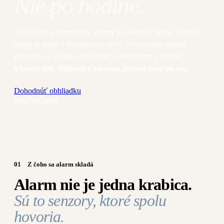
Nie po hodine.
Dodávame a montujeme alarmy pre rodinné domy, bytové
domy aj firmy v Bratislave a okolí. Pri narušení spustia
poplach a v tej istej chvíli máte upozornenie v mobile.
Vlastný tím, obhliadka zdarma, presná cena po nej.
Dohodnúť obhliadku
Spočítať cenu
01
Z čoho sa alarm skladá
Alarm nie je jedna krabica.
Sú to senzory, ktoré spolu
hovoria.