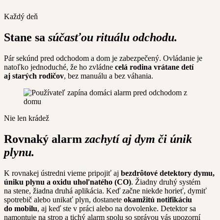
Každý deň
Stane sa
súčasťou rituálu odchodu.
Pár sekúnd pred odchodom a dom je zabezpečený. Ovládanie je
natoľko jednoduché, že ho zvládne
celá rodina vrátane detí
aj starých rodičov
, bez manuálu a bez váhania.
Nie len krádež
Rovnaký alarm
zachytí aj dym či únik
plynu.
K rovnakej ústredni vieme pripojiť aj
bezdrôtové detektory dymu,
úniku plynu a oxidu uhoľnatého (CO)
. Žiadny druhý systém
na stene, žiadna druhá aplikácia. Keď začne niekde horieť, dymiť
spotrebič alebo unikať plyn, dostanete
okamžitú notifikáciu
do mobilu
, aj keď ste v práci alebo na dovolenke. Detektor sa
namontuje na strop a tichý alarm spolu so správou vás upozorní