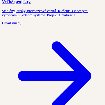
Veľké projekty
Štadióny, areály, prevádzkové centrá. Riešenia s viacerými
výrobcami v jednom systéme. Projekt + realizácia.
Detail služby