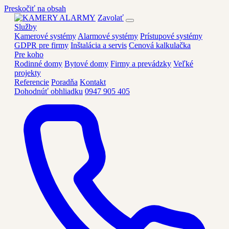
Preskočiť na obsah
Zavolať
Služby
Kamerové systémy
Alarmové systémy
Prístupové systémy
GDPR pre firmy
Inštalácia a servis
Cenová kalkulačka
Pre koho
Rodinné domy
Bytové domy
Firmy a prevádzky
Veľké
projekty
Referencie
Poradňa
Kontakt
Dohodnúť obhliadku
0947 905 405