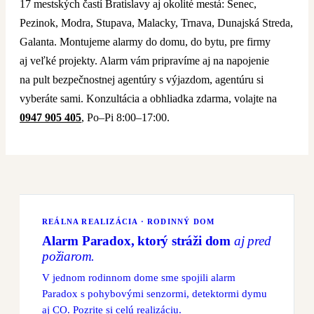
17 mestských častí Bratislavy aj okolité mestá: Senec,
Pezinok, Modra, Stupava, Malacky, Trnava, Dunajská Streda,
Galanta. Montujeme alarmy do domu, do bytu, pre firmy
aj veľké projekty. Alarm vám pripravíme aj na napojenie
na pult bezpečnostnej agentúry s výjazdom, agentúru si
vyberáte sami. Konzultácia a obhliadka zdarma, volajte na
0947 905 405
, Po–Pi 8:00–17:00.
REÁLNA REALIZÁCIA · RODINNÝ DOM
Alarm Paradox, ktorý stráži dom
aj pred
požiarom.
V jednom rodinnom dome sme spojili alarm
Paradox s pohybovými senzormi, detektormi dymu
aj CO. Pozrite si celú realizáciu.