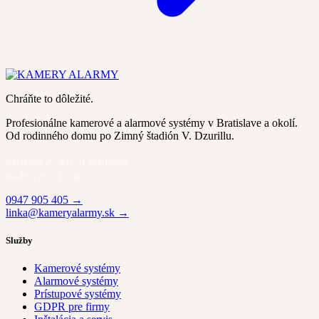
Chráňte to dôležité.
Profesionálne kamerové a alarmové systémy v Bratislave a okolí.
Od rodinného domu po Zimný štadión V. Dzurillu.
Čajakova 26, 831 01 Bratislava
Po–Pi 8:00 – 17:00
0947 905 405 →
linka@kameryalarmy.sk →
Služby
Kamerové systémy
Alarmové systémy
Prístupové systémy
GDPR pre firmy