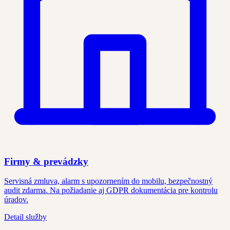
Firmy & prevádzky
Servisná zmluva, alarm s upozornením do mobilu, bezpečnostný
audit zdarma. Na požiadanie aj GDPR dokumentácia pre kontrolu
úradov.
Detail služby