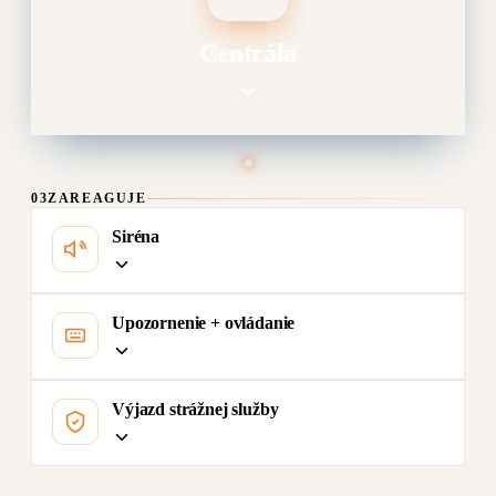
Centrála
03
ZAREAGUJE
Siréna
Upozornenie + ovládanie
Výjazd strážnej služby