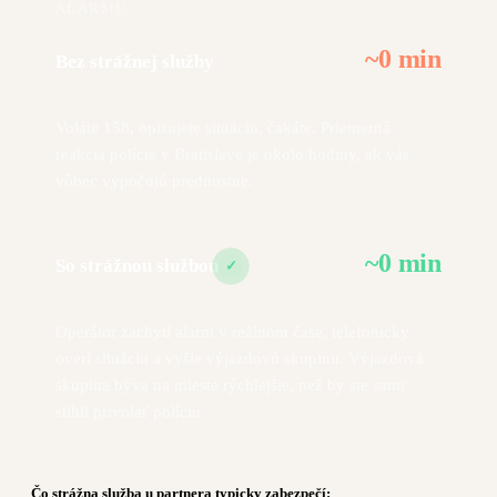
ALARMU
~
0
min
Bez strážnej služby
Voláte 158, opisujete situáciu, čakáte. Priemerná
reakcia polície v Bratislave je okolo hodiny, ak vás
vôbec vypočujú prednostne.
~
0
min
So strážnou službou
✓
Operátor zachytí alarm v reálnom čase, telefonicky
overí situáciu a vyšle výjazdovú skupinu. Výjazdová
skupina býva na mieste rýchlejšie, než by ste sami
stihli privolať políciu.
Čo strážna služba u partnera typicky zabezpečí: