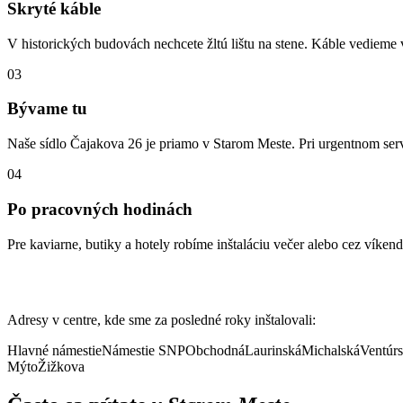
Skryté káble
V historických budovách nechcete žltú lištu na stene. Káble vedieme 
03
Bývame tu
Naše sídlo Čajakova 26 je priamo v Starom Meste. Pri urgentnom serv
04
Po pracovných hodinách
Pre kaviarne, butiky a hotely robíme inštaláciu večer alebo cez víken
Lokality v Starom Meste,
kde sme robili o
Adresy v centre, kde sme za posledné roky inštalovali:
Hlavné námestie
Námestie SNP
Obchodná
Laurinská
Michalská
Ventúr
Mýto
Žižkova