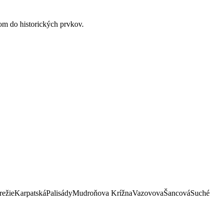
hom do historických prvkov.
režie
Karpatská
Palisády
Mudroňova
Krížna
Vazovova
Šancová
Suché