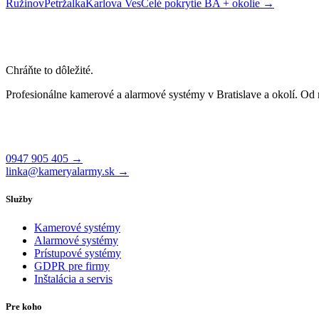
Ružinov
Petržalka
Karlova Ves
Celé pokrytie BA + okolie →
Chráňte to dôležité.
Profesionálne kamerové a alarmové systémy v Bratislave a okolí. Od
Čajakova 26, 831 01 Bratislava
Po–Pi 8:00 – 17:00
0947 905 405 →
linka@kameryalarmy.sk →
Služby
Kamerové systémy
Alarmové systémy
Prístupové systémy
GDPR pre firmy
Inštalácia a servis
Pre koho