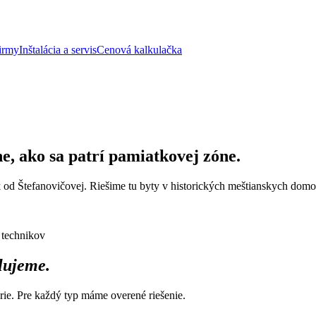
irmy
Inštalácia a servis
Cenová kalkulačka
e, ako sa patrí pamiatkovej zóne.
k od Štefanovičovej. Riešime tu byty v historických meštianskych domoc
 technikov
alujeme.
rie. Pre každý typ máme overené riešenie.