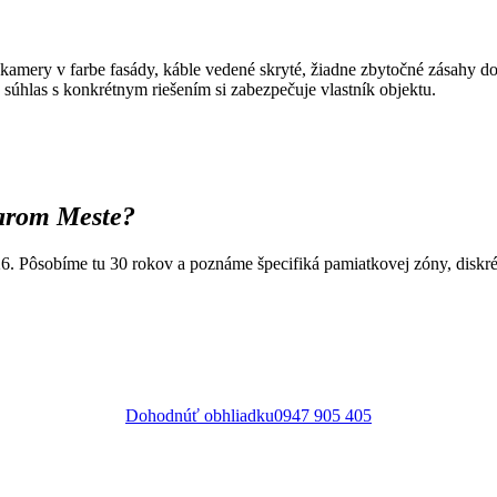
amery v farbe fasády, káble vedené skryté, žiadne zbytočné zásahy do
súhlas s konkrétnym riešením si zabezpečuje vlastník objektu.
tarom Meste?
sobíme tu 30 rokov a poznáme špecifiká pamiatkovej zóny, diskrétn
Dohodnúť obhliadku
0947 905 405