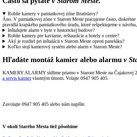
Často sa pýtate
v Starom Meste.
Robíte kamery v pamiatkovej zóne Bratislavy?
Áno. V pamiatkovej zóne v Starom Meste pracujeme často, diskrétne k
pravidlá krajského pamiatkového úradu, ktoré rešpektujeme v návrhu, 
Inštalujete alarm v byte v historickej budove?
Robíte kamery pre kaviarne, reštaurácie a hotely v centre?
Aký je rozdiel pri inštalácii v Starom Meste oproti paneláku?
Koľko stojí kamerový systém alebo alarm v Starom Meste?
Hľadáte montáž kamier alebo alarmu
v S
KAMERY ALARMY sídlime priamo v Starom Meste na Čajakovej 26. Pô
a servis kamier
vlastným tímom. Volajte 0947 905 405.
Obhliadka v Starom Meste
zdarma.
Zavolajte 0947 905 405 alebo nám napíšte.
V okolí Starého Mesta tiež pôsobíme