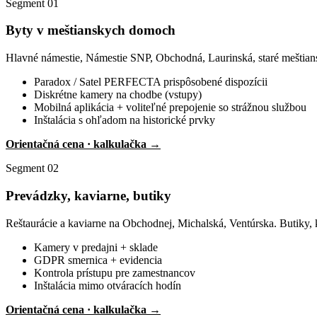
Segment 01
Byty v meštianskych domoch
Hlavné námestie, Námestie SNP, Obchodná, Laurinská, staré meštia
Paradox / Satel PERFECTA prispôsobené dispozícii
Diskrétne kamery na chodbe (vstupy)
Mobilná aplikácia + voliteľné prepojenie so strážnou službou
Inštalácia s ohľadom na historické prvky
Orientačná cena · kalkulačka →
Segment 02
Prevádzky, kaviarne, butiky
Reštaurácie a kaviarne na Obchodnej, Michalská, Ventúrska. Butiky,
Kamery v predajni + sklade
GDPR smernica + evidencia
Kontrola prístupu pre zamestnancov
Inštalácia mimo otváracích hodín
Orientačná cena · kalkulačka →