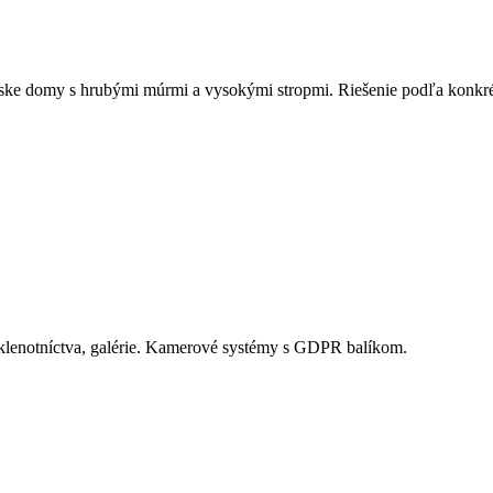
nske domy s hrubými múrmi a vysokými stropmi. Riešenie podľa konkré
 klenotníctva, galérie. Kamerové systémy s GDPR balíkom.