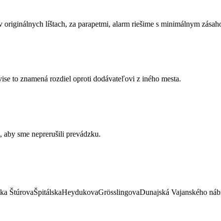
v originálnych líštach, za parapetmi, alarm riešime s minimálnym zása
ise to znamená rozdiel oproti dodávateľovi z iného mesta.
d, aby sme neprerušili prevádzku.
pakovane.
ska
Štúrova
Špitálska
Heydukova
Grösslingova
Dunajská
Vajanského náb