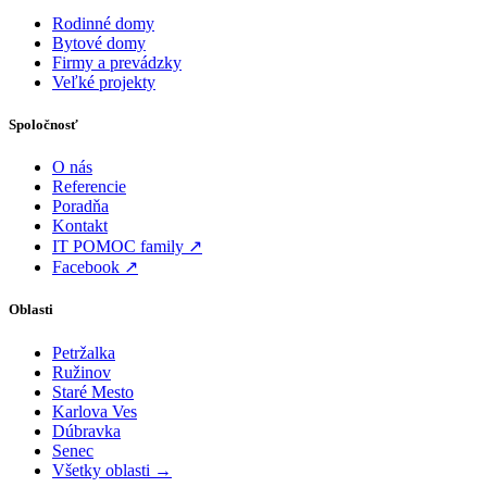
Rodinné domy
Bytové domy
Firmy a prevádzky
Veľké projekty
Spoločnosť
O nás
Referencie
Poradňa
Kontakt
IT POMOC family ↗
Facebook ↗
Oblasti
Petržalka
Ružinov
Staré Mesto
Karlova Ves
Dúbravka
Senec
Všetky oblasti →