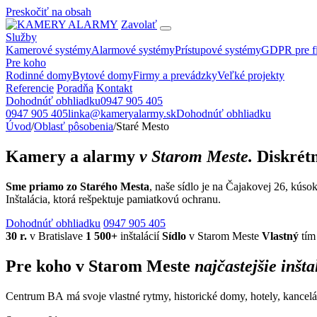
Preskočiť na obsah
Zavolať
Služby
Kamerové systémy
Alarmové systémy
Prístupové systémy
GDPR pre f
Pre koho
Rodinné domy
Bytové domy
Firmy a prevádzky
Veľké projekty
Referencie
Poradňa
Kontakt
Dohodnúť obhliadku
0947 905 405
0947 905 405
linka@kameryalarmy.sk
Dohodnúť obhliadku
Úvod
/
Oblasť pôsobenia
/
Staré Mesto
Kamery a alarmy
v Starom Meste.
Diskrétn
Sme priamo zo Starého Mesta
, naše sídlo je na Čajakovej 26, kúso
Inštalácia, ktorá rešpektuje pamiatkovú ochranu.
Dohodnúť obhliadku
0947 905 405
30 r.
v Bratislave
1 500+
inštalácií
Sídlo
v Starom Meste
Vlastný
tím
Pre koho v Starom Meste
najčastejšie inšt
Centrum BA má svoje vlastné rytmy, historické domy, hotely, kancelá