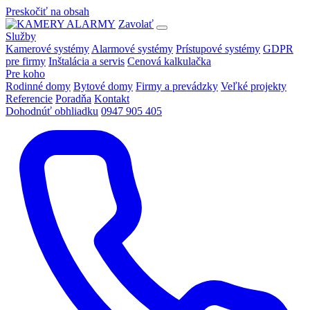
Preskočiť na obsah
Zavolať
Služby
Kamerové systémy
Alarmové systémy
Prístupové systémy
GDPR
pre firmy
Inštalácia a servis
Cenová kalkulačka
Pre koho
Rodinné domy
Bytové domy
Firmy a prevádzky
Veľké projekty
Referencie
Poradňa
Kontakt
Dohodnúť obhliadku
0947 905 405