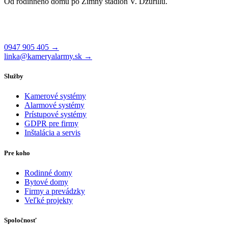
Od rodinného domu po Zimný štadión V. Dzurillu.
Čajakova 26, 831 01 Bratislava
Po–Pi 8:00 – 17:00
0947 905 405 →
linka@kameryalarmy.sk →
Služby
Kamerové systémy
Alarmové systémy
Prístupové systémy
GDPR pre firmy
Inštalácia a servis
Pre koho
Rodinné domy
Bytové domy
Firmy a prevádzky
Veľké projekty
Spoločnosť