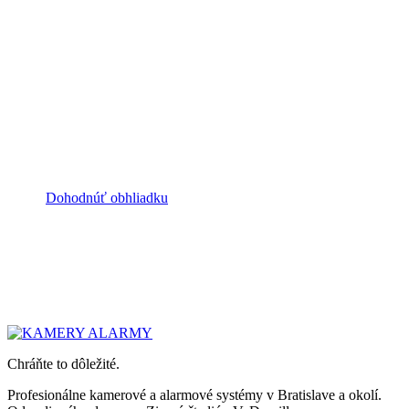
Neviete, ktorá služba
je pre vás?
Povieme to my.
Pošlite stručný popis objektu a my navrhneme správnu
kombináciu. Niekedy stačí kamera a alarm, inokedy
treba kompletný systém aj s GDPR auditom. Obhliadka
je zdarma.
Dohodnúť obhliadku
0947 905 405
Chráňte to dôležité.
Profesionálne kamerové a alarmové systémy v Bratislave a okolí.