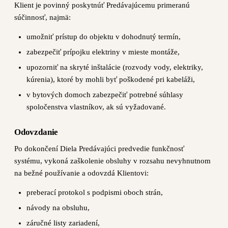
Klient je povinný poskytnúť Predávajúcemu primeranú
súčinnosť, najmä:
umožniť prístup do objektu v dohodnutý termín,
zabezpečiť prípojku elektriny v mieste montáže,
upozorniť na skryté inštalácie (rozvody vody, elektriky,
kúrenia), ktoré by mohli byť poškodené pri kabeláži,
v bytových domoch zabezpečiť potrebné súhlasy
spoločenstva vlastníkov, ak sú vyžadované.
Odovzdanie
Po dokončení Diela Predávajúci predvedie funkčnosť
systému, vykoná zaškolenie obsluhy v rozsahu nevyhnutnom
na bežné používanie a odovzdá Klientovi:
preberací protokol s podpismi oboch strán,
návody na obsluhu,
záručné listy zariadení,