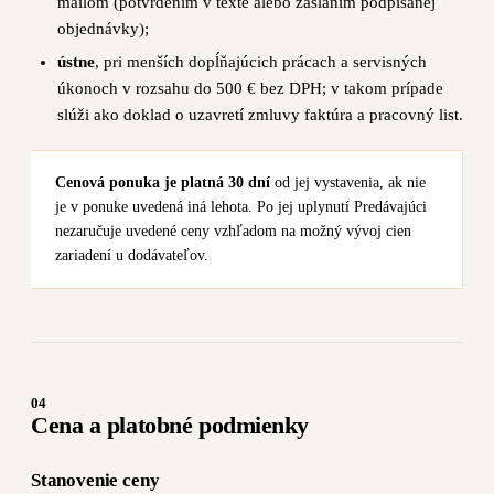
mailom (potvrdením v texte alebo zaslaním podpísanej
objednávky);
ústne
, pri menších dopĺňajúcich prácach a servisných
úkonoch v rozsahu do 500 € bez DPH; v takom prípade
slúži ako doklad o uzavretí zmluvy faktúra a pracovný list.
Cenová ponuka je platná 30 dní
od jej vystavenia, ak nie
je v ponuke uvedená iná lehota. Po jej uplynutí Predávajúci
nezaručuje uvedené ceny vzhľadom na možný vývoj cien
zariadení u dodávateľov.
04
Cena a platobné podmienky
Stanovenie ceny