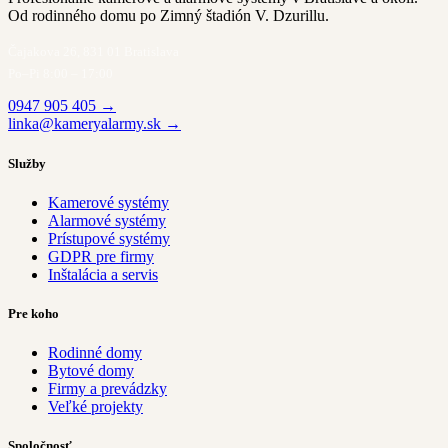
Od rodinného domu po Zimný štadión V. Dzurillu.
Čajakova 26, 831 01 Bratislava
Po–Pi 8:00 – 17:00
0947 905 405 →
linka@kameryalarmy.sk →
Služby
Kamerové systémy
Alarmové systémy
Prístupové systémy
GDPR pre firmy
Inštalácia a servis
Pre koho
Rodinné domy
Bytové domy
Firmy a prevádzky
Veľké projekty
Spoločnosť