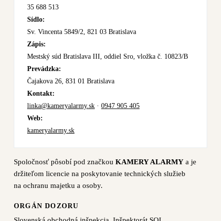
35 688 513
Sídlo:
Sv. Vincenta 5849/2, 821 03 Bratislava
Zápis:
Mestský súd Bratislava III, oddiel Sro, vložka č. 10823/B
Prevádzka:
Čajakova 26, 831 01 Bratislava
Kontakt:
linka@kameryalarmy.sk
·
0947 905 405
Web:
kameryalarmy.sk
Spoločnosť pôsobí pod značkou
KAMERY ALARMY
a je
držiteľom licencie na poskytovanie technických služieb
na ochranu majetku a osoby.
ORGÁN DOZORU
Slovenská obchodná inšpekcia, Inšpektorát SOI