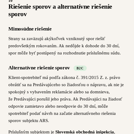
10
Riešenie sporov a alternatívne riešenie
sporov
Mimosúdne riešenie
Strany sa zaväzujú akýkoľvek vzniknutý spor riešiť
predovšetkým rokovaním. Ak nedôjde k dohode do 30 dní,
spor môže byť postúpený na rozhodnutie príslušnému súdu.
Alternatívne riešenie sporov
B2C
Klient-spotrebiteľ má podľa zákona č. 391/2015 Z. z. právo
obrátiť sa na Predávajúceho so žiadosťou o nápravu, ak nie je
spokojný s vybavením reklamácie alebo sa domnieva,
že Predávajúci porušil jeho práva. Ak Predávajúci na žiadosť
odpovie zamietavo alebo neodpovie do 30 dní, môže
spotrebiteľ podať návrh na začatie alternatívneho riešenia
sporov subjektu ARS.
Príslušným subjektom je
Slovenská obchodná inšpekcia
,