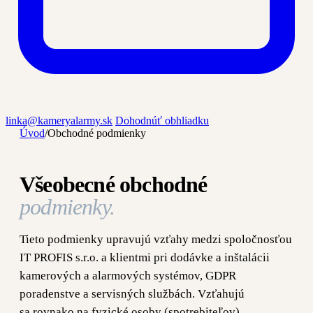
linka@kameryalarmy.sk
Dohodnúť obhliadku
Úvod
/
Obchodné podmienky
Všeobecné obchodné
podmienky.
Tieto podmienky upravujú vzťahy medzi spoločnosťou
IT PROFIS s.r.o. a klientmi pri dodávke a inštalácii
kamerových a alarmových systémov, GDPR
poradenstve a servisných službách. Vzťahujú
sa rovnako na fyzické osoby (spotrebiteľov)