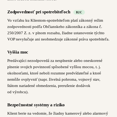
Zodpovednosť pri spotrebiteľoch
B2C
Vo vzťahu ku Klientom-spotrebiteľom platí zákonný režim
zodpovednosti podľa Občianskeho zákonníka a zákona č.
250/2007 Z. z. v plnom rozsahu, žiadne ustanovenie týchto
VOP nevylučuje ani neobmedzuje zákonné práva spotrebiteľa.
Vyššia moc
Predávajúci nezodpovedá za nesplnenie alebo oneskorené
plnenie svojich povinností spôsobené vyššou mocou, t. j.
okolnosťami, ktoré neboli rozumne predvídateľné a ktoré
nemôže ovplyvniť (napr. živelná pohroma, vojnový stav,
štátom nariadené obmedzenia, prerušenie dodávok
od výrobcu).
Bezpečnostné systémy a riziko
Klient berie na vedomie, že žiadny kamerový alebo alarmový