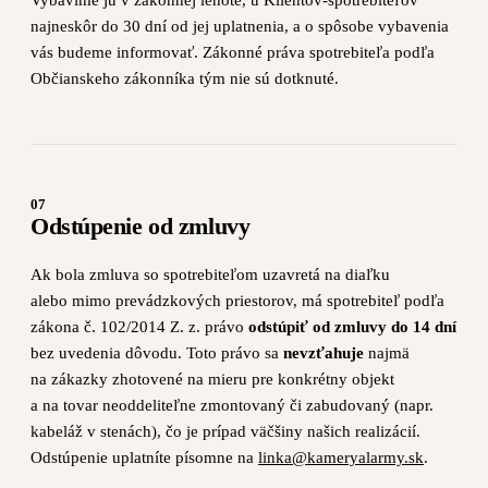
Vybavíme ju v zákonnej lehote, u Klientov-spotrebiteľov
najneskôr do 30 dní od jej uplatnenia, a o spôsobe vybavenia
vás budeme informovať. Zákonné práva spotrebiteľa podľa
Občianskeho zákonníka tým nie sú dotknuté.
07
Odstúpenie od zmluvy
Ak bola zmluva so spotrebiteľom uzavretá na diaľku
alebo mimo prevádzkových priestorov, má spotrebiteľ podľa
zákona č. 102/2014 Z. z. právo
odstúpiť od zmluvy do 14 dní
bez uvedenia dôvodu. Toto právo sa
nevzťahuje
najmä
na zákazky zhotovené na mieru pre konkrétny objekt
a na tovar neoddeliteľne zmontovaný či zabudovaný (napr.
kabeláž v stenách), čo je prípad väčšiny našich realizácií.
Odstúpenie uplatníte písomne na
linka@kameryalarmy.sk
.