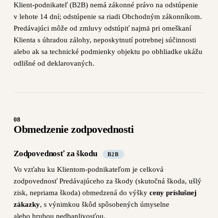
Klient-podnikateľ (B2B) nemá zákonné právo na odstúpenie
v lehote 14 dní; odstúpenie sa riadi Obchodným zákonníkom.
Predávajúci môže od zmluvy odstúpiť najmä pri omeškaní
Klienta s úhradou zálohy, neposkytnutí potrebnej súčinnosti
alebo ak sa technické podmienky objektu po obhliadke ukážu
odlišné od deklarovaných.
08
Obmedzenie zodpovednosti
Zodpovednosť za škodu
B2B
Vo vzťahu ku Klientom-podnikateľom je celková
zodpovednosť Predávajúceho za škody (skutočná škoda, ušlý
zisk, nepriama škoda) obmedzená do výšky
ceny príslušnej
zákazky
, s výnimkou škôd spôsobených úmyselne
alebo hrubou nedbanlivosťou.