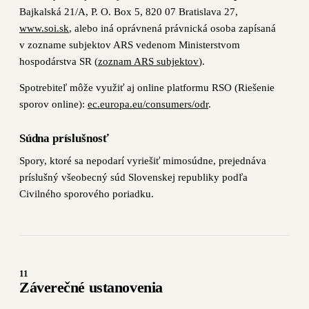
Bajkalská 21/A, P. O. Box 5, 820 07 Bratislava 27,
www.soi.sk
, alebo iná oprávnená právnická osoba zapísaná
v zozname subjektov ARS vedenom Ministerstvom
hospodárstva SR (
zoznam ARS subjektov
).
Spotrebiteľ môže využiť aj online platformu RSO (Riešenie
sporov online):
ec.europa.eu/consumers/odr
.
Súdna príslušnosť
Spory, ktoré sa nepodarí vyriešiť mimosúdne, prejednáva
príslušný všeobecný súd Slovenskej republiky podľa
Civilného sporového poriadku.
11
Záverečné ustanovenia