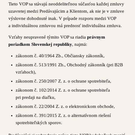
Tieto VOP sa stávajú neoddeliteľnou súčasťou každej zmluvy
uzavretej medzi Predávajúcim a Klientom, ak nie je v zmluve
výslovne dohodnuté inak. V prípade rozporu medzi VOP
a individuálnou zmluvou má prednosť individuálna zmluva.
Vzťahy neupravené týmito VOP sa riadia
právnym
poriadkom Slovenskej republiky
, najmä:
zákonom č. 40/1964 Zb., Občiansky zákonník,
zákonom č. 513/1991 Zb., Obchodný zákonník (pri B2B
vzťahoch),
zákonom č. 250/2007 Z. z. o ochrane spotrebiteľa,
zákonom č. 102/2014 Z. z. o ochrane spotrebiteľa
pri predaji na diaľku,
zákonom č. 22/2004 Z. z. o elektronickom obchode,
zákonom č. 391/2015 Z. z. o alternatívnom riešení
spotrebiteľských sporov.