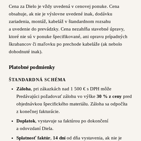
Cena za Dielo je vždy uvedená v cenovej ponuke. Cena
obsahuje, ak nie je výslovne uvedené inak, dodávku
zariadenia, montáž, kabeláž v štandardnom rozsahu
a uvedenie do prevádzky. Cena nezahŕňa stavebné úpravy,
ktoré nie sú v ponuke špecifikované, ani opravu prípadných
škrabancov či maľovku po prechode kabeláže (ak nebolo
dohodnuté inak).
Platobné podmienky
ŠTANDARDNÁ SCHÉMA
Záloha
, pri zákazkách nad 1 500 € s DPH môže
Predávajúci požadovať zálohu vo výške
30 % z ceny
pred
objednávkou špecifického materiálu. Záloha sa odpočíta
z konečnej fakturácie.
Doplatok
, vystavuje sa faktúrou po dokončení
a odovzdaní Diela.
Splatnosť faktúr
,
14 dní
od dňa vystavenia, ak nie je