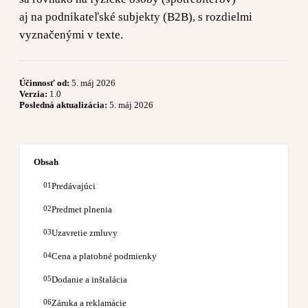
aj na podnikateľské subjekty (B2B), s rozdielmi
vyznačenými v texte.
Účinnosť od:
5. máj 2026
Verzia:
1.0
Posledná aktualizácia:
5. máj 2026
Obsah
Predávajúci
Predmet plnenia
Uzavretie zmluvy
Cena a platobné podmienky
Dodanie a inštalácia
Záruka a reklamácie