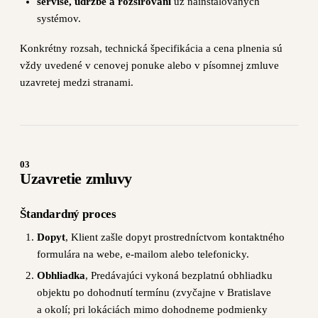
servise, údržbe a rozširovaní
už nainštalovaných
systémov.
Konkrétny rozsah, technická špecifikácia a cena plnenia sú
vždy uvedené v cenovej ponuke alebo v písomnej zmluve
uzavretej medzi stranami.
03
Uzavretie zmluvy
Štandardný proces
Dopyt
, Klient zašle dopyt prostredníctvom kontaktného
formulára na webe, e-mailom alebo telefonicky.
Obhliadka
, Predávajúci vykoná bezplatnú obhliadku
objektu po dohodnutí termínu (zvyčajne v Bratislave
a okolí; pri lokáciách mimo dohodneme podmienky