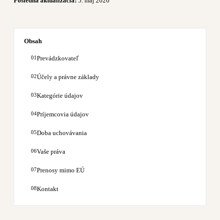
Posledná aktualizácia:
5. máj 2026
Obsah
Prevádzkovateľ
Účely a právne základy
Kategórie údajov
Príjemcovia údajov
Doba uchovávania
Vaše práva
Prenosy mimo EÚ
Kontakt