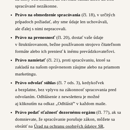
spracúvané nezákonne.
Právo na obmedzenie spracúvania
(čl. 18), v určitých
prípadoch požiadať, aby sme údaje len uchovávali,
ale ďalej s nimi nepracovali.
Právo na prenosnosť
(čl. 20), dostať vaše údaje
v štruktúrovanom, bežne používanom strojovo čitateľnom
formáte alebo ich preniesť k inému prevádzkovateľovi.
Právo namietať
(čl. 21), proti spracúvaniu, ktoré sa
zakladá na našom oprávnenom záujme alebo na priamom
marketingu.
Právo odvolať súhlas
(čl. 7 ods. 3), kedykoľvek
a bezplatne, bez vplyvu na zákonnosť spracovania pred
odvolaním. Odhlásenie z newslettera je možné
aj kliknutím na odkaz „Odhlásiť" v každom maile.
Právo podať sťažnosť dozornému orgánu
(čl. 77), ak sa
domnievate, že spracúvanie porušuje zákon, môžete sa
obrátiť na
Úrad na ochranu osobných údajov SR
,