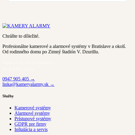
Chráňte to dôležité.
Profesionálne kamerové a alarmové systémy v Bratislave a okolí.
Od rodinného domu po Zimný štadión V. Dzurillu.
Čajakova 26, 831 01 Bratislava
Po–Pi 8:00 – 17:00
0947 905 405 →
linka@kameryalarmy.sk →
Služby
Kamerové systémy
Alarmové systémy
Prístupové systémy
GDPR pre firmy
Inštalácia a servis