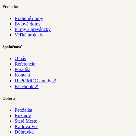
Pre koho
Rodinné domy
Bytové domy
Firmy a prevádzky
Veľké projekty
Spoločnosť
O nás
Referencie
Poradňa
Kontakt
IT POMOC family ↗
Facebook ↗
Oblasti
Petržalka
Ružinov
Staré Mesto
Karlova Ves
Dúbravka