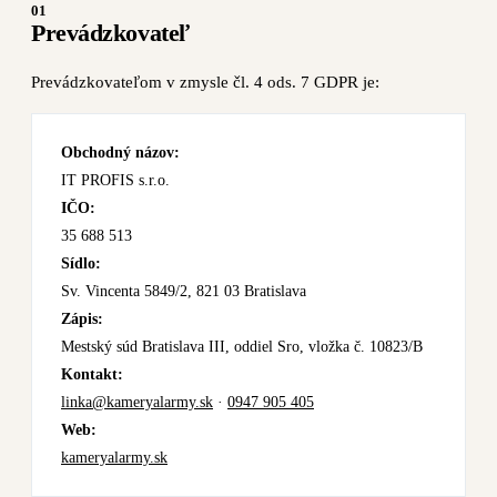
01
Prevádzkovateľ
Prevádzkovateľom v zmysle čl. 4 ods. 7 GDPR je:
Obchodný názov:
IT PROFIS s.r.o.
IČO:
35 688 513
Sídlo:
Sv. Vincenta 5849/2, 821 03 Bratislava
Zápis:
Mestský súd Bratislava III, oddiel Sro, vložka č. 10823/B
Kontakt:
linka@kameryalarmy.sk
·
0947 905 405
Web:
kameryalarmy.sk