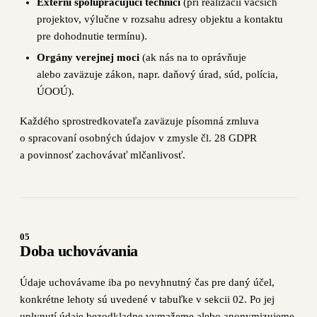
Externí spolupracujúci technici
(pri realizácii väčších
projektov, výlučne v rozsahu adresy objektu a kontaktu
pre dohodnutie termínu).
Orgány verejnej moci
(ak nás na to oprávňuje
alebo zaväzuje zákon, napr. daňový úrad, súd, polícia,
ÚOOÚ).
Každého sprostredkovateľa zaväzuje písomná zmluva
o spracovaní osobných údajov v zmysle čl. 28 GDPR
a povinnosť zachovávať mlčanlivosť.
05
Doba uchovávania
Údaje uchovávame iba po nevyhnutný čas pre daný účel,
konkrétne lehoty sú uvedené v tabuľke v sekcii 02. Po jej
uplynutí údaje bezodkladne vymažeme alebo anonymizujeme,