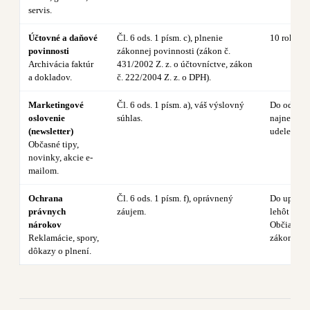
servis.
Účtovné a daňové
Čl. 6 ods. 1 písm. c), plnenie
10 rokov.
povinnosti
zákonnej povinnosti (zákon č.
Archivácia faktúr
431/2002 Z. z. o účtovníctve, zákon
a dokladov.
č. 222/2004 Z. z. o DPH).
Marketingové
Čl. 6 ods. 1 písm. a), váš výslovný
Do odvolan
oslovenie
súhlas.
najneskôr 
(newsletter)
udelenia.
Občasné tipy,
novinky, akcie e-
mailom.
Ochrana
Čl. 6 ods. 1 písm. f), oprávnený
Do uplynu
právnych
záujem.
lehôt podľ
nárokov
Občiansk
Reklamácie, spory,
zákonníka
dôkazy o plnení.