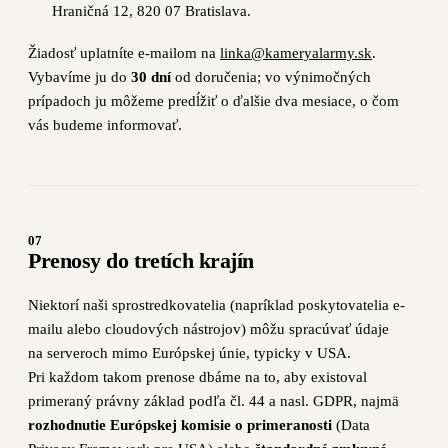
Hraničná 12, 820 07 Bratislava.
Žiadosť uplatníte e-mailom na
linka@kameryalarmy.sk
.
Vybavíme ju do
30 dní
od doručenia; vo výnimočných
prípadoch ju môžeme predĺžiť o ďalšie dva mesiace, o čom
vás budeme informovať.
07
Prenosy do tretích krajín
Niektorí naši sprostredkovatelia (napríklad poskytovatelia e-
mailu alebo cloudových nástrojov) môžu spracúvať údaje
na serveroch mimo Európskej únie, typicky v USA.
Pri každom takom prenose dbáme na to, aby existoval
primeraný právny základ podľa čl. 44 a nasl. GDPR, najmä
rozhodnutie Európskej komisie o primeranosti
(Data