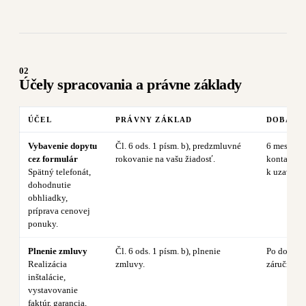
02
Účely spracovania a právne základy
ÚČEL
PRÁVNY ZÁKLAD
DOBA
Vybavenie dopytu
Čl. 6 ods. 1 písm. b), predzmluvné
6 mesiaco
cez formulár
rokovanie na vašu žiadosť.
kontaktu, 
Spätný telefonát,
k uzavreti
dohodnutie
obhliadky,
príprava cenovej
ponuky.
Plnenie zmluvy
Čl. 6 ods. 1 písm. b), plnenie
Po dobu t
Realizácia
zmluvy.
záručná le
inštalácie,
vystavovanie
faktúr, garancia,