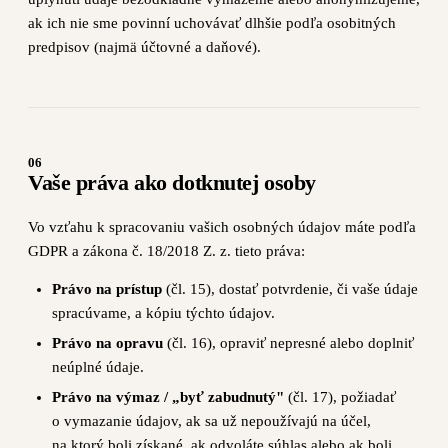
ak ich nie sme povinní uchovávať dlhšie podľa osobitných
predpisov (najmä účtovné a daňové).
06
Vaše práva ako dotknutej osoby
Vo vzťahu k spracovaniu vašich osobných údajov máte podľa
GDPR a zákona č. 18/2018 Z. z. tieto práva:
Právo na prístup
(čl. 15), dostať potvrdenie, či vaše údaje
spracúvame, a kópiu týchto údajov.
Právo na opravu
(čl. 16), opraviť nepresné alebo doplniť
neúplné údaje.
Právo na výmaz / „byť zabudnutý"
(čl. 17), požiadať
o vymazanie údajov, ak sa už nepoužívajú na účel,
na ktorý boli získané, ak odvoláte súhlas alebo ak boli