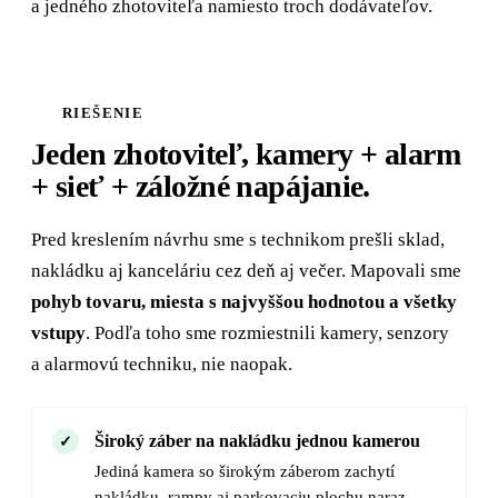
a jedného zhotoviteľa namiesto troch dodávateľov.
RIEŠENIE
Jeden zhotoviteľ, kamery + alarm
+ sieť + záložné napájanie.
Pred kreslením návrhu sme s technikom prešli sklad,
nakládku aj kanceláriu cez deň aj večer. Mapovali sme
pohyb tovaru, miesta s najvyššou hodnotou a všetky
vstupy
. Podľa toho sme rozmiestnili kamery, senzory
a alarmovú techniku, nie naopak.
Široký záber na nakládku jednou kamerou
Jediná kamera so širokým záberom zachytí
nakládku, rampy aj parkovaciu plochu naraz,