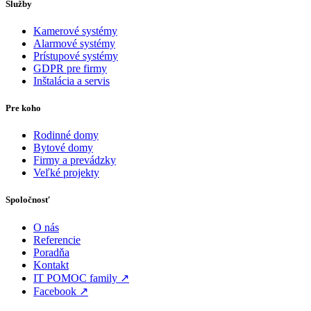
Služby
Kamerové systémy
Alarmové systémy
Prístupové systémy
GDPR pre firmy
Inštalácia a servis
Pre koho
Rodinné domy
Bytové domy
Firmy a prevádzky
Veľké projekty
Spoločnosť
O nás
Referencie
Poradňa
Kontakt
IT POMOC family ↗
Facebook ↗