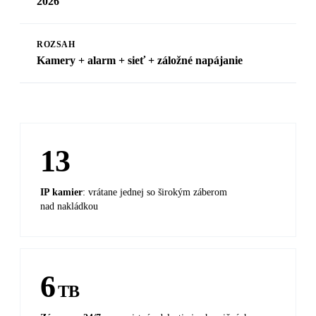
2026
ROZSAH
Kamery + alarm + sieť + záložné napájanie
13
IP kamier
: vrátane jednej so širokým záberom
nad nakládkou
6
TB