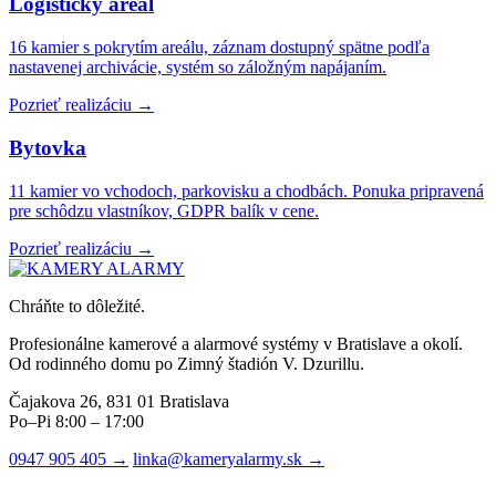
Logistický areál
16 kamier s pokrytím areálu, záznam dostupný spätne podľa
nastavenej archivácie, systém so záložným napájaním.
Pozrieť realizáciu →
Bytovka
11 kamier vo vchodoch, parkovisku a chodbách. Ponuka pripravená
pre schôdzu vlastníkov, GDPR balík v cene.
Pozrieť realizáciu →
Chráňte to dôležité.
Profesionálne kamerové a alarmové systémy v Bratislave a okolí.
Od rodinného domu po Zimný štadión V. Dzurillu.
Čajakova 26, 831 01 Bratislava
Po–Pi 8:00 – 17:00
0947 905 405 →
linka@kameryalarmy.sk →