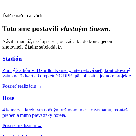
Ďalšie naše realizácie
Toto sme postavili
vlastným tímom.
Návrh, montáž, sieť aj servis, od začiatku do konca jeden
zhotoviteľ. Žiadne subdodávky.
Štadión
Zimný štadión V. Dzurillu. Kamery, internetová sieť, kontrolovaný
vstup na 9 dverí a kompletné GDPR, päť oblastí v jednom projekte.
Pozrieť realizáciu →
Hotel
4 kamery s farebným nočným režimom, mesiac záznamu, montáž
prebehla mimo prevádzky hotela.
Pozrieť realizáciu →