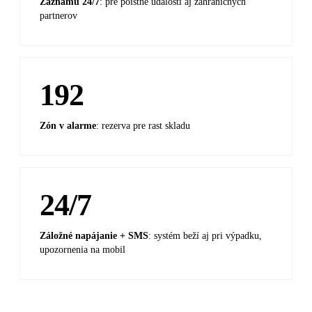
Záznamu 24/7
: pre poistné udalosti aj zahraničných
partnerov
192
Zón v alarme
: rezerva pre rast skladu
24/7
Záložné napájanie + SMS
: systém beží aj pri výpadku,
upozornenia na mobil