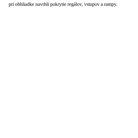
pri obhliadke navrhli pokrytie regálov, vstupov a rampy.
"
Pohybujeme rôzne kategórie tovaru,
každá má iné procesy a iné riziká.
Teraz máme jeden systém, ktorý
dohliada na všetko a vie poskytnúť
záznam, či už mi volá poisťovňa
alebo zahraničný partner.
Konateľ klienta
VK
Distribučný sklad pre gastronómiu