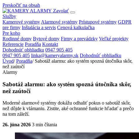
Preskočiť na obsah
Zavolať
Služby
Kamerové systémy
Alarmové systémy
Prístupové systémy
GDPR
pre firmy
Inštalácia a servis
Cenová kalkulačka
Pre koho
Rodinné domy
Bytové domy
Firmy a prevádzky
Veľké projekty
Referencie
Poradňa
Kontakt
Dohodnúť obhliadku
0947 905 405
0947 905 405
linka@kameryalarmy.sk
Dohodnúť obhliadku
Úvod
/
Poradňa
/
Sabotáž alarmu: ako systém spozná útočníka skôr,
než zaútočí
Alarmy
Sabotáž alarmu: ako systém spozná útočníka skôr,
než zaútočí
Moderné alarmové systémy dokážu odhaliť pokus o sabotáž skôr,
než dôjde k vlámaniu. Zistite, aké ochranné funkcie hľadať a prečo
na tom záleží.
26. júna 2026
3 min čítania