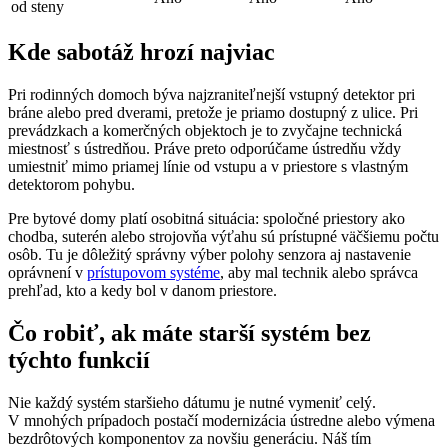
od steny
Kde sabotáž hrozí najviac
Pri rodinných domoch býva najzraniteľnejší vstupný detektor pri
bráne alebo pred dverami, pretože je priamo dostupný z ulice. Pri
prevádzkach a komerčných objektoch je to zvyčajne technická
miestnosť s ústredňou. Práve preto odporúčame ústredňu vždy
umiestniť mimo priamej línie od vstupu a v priestore s vlastným
detektorom pohybu.
Pre bytové domy platí osobitná situácia: spoločné priestory ako
chodba, suterén alebo strojovňa výťahu sú prístupné väčšiemu počtu
osôb. Tu je dôležitý správny výber polohy senzora aj nastavenie
oprávnení v
prístupovom systéme
, aby mal technik alebo správca
prehľad, kto a kedy bol v danom priestore.
Čo robiť, ak máte starší systém bez
týchto funkcií
Nie každý systém staršieho dátumu je nutné vymeniť celý.
V mnohých prípadoch postačí modernizácia ústredne alebo výmena
bezdrôtových komponentov za novšiu generáciu. Náš tím