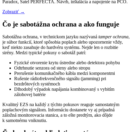
Paradox, Satel PERFECTA. Návrh, inštalácia a napojenie na PCO.
Zobraziť →
Čo je sabotážna ochrana a ako funguje
Sabotážna ochrana, v technickom jazyku nazývaná
tamper ochrana
,
je súbor funkcií, ktoré spôsobia poplach alebo upozornenie vždy,
keď niekto zasahuje do hardvéru systému. Nejde len o rozbitie
sirény. Medzi typické pokusy o sabotáž patrí:
Fyzické otvorenie krytu ústredne alebo detektora pohybu
Odtrhnutie senzora od steny alebo stropu
Prerušenie komunikačného kábla medzi komponentmi
Rušenie rádiofrekvenčného signálu (jamming) pri
bezdrôtových systémoch
Dlhodobý výpadok napájania kombinovaný s vybitím
zálohovej batérie
Kvalitný EZS na každý z týchto pokusov reaguje samostatným
poplachovým signálom. Informáciu dostanete vy aj prípadná
záložná monitorovacia stanica, a to ešte predtým, ako dôjde
k samotnému vniknutiu.