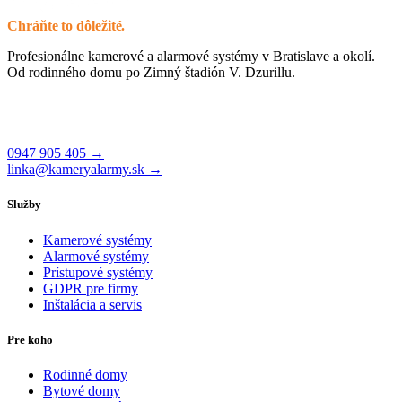
Chráňte to dôležité.
Profesionálne kamerové a alarmové systémy v Bratislave a okolí.
Od rodinného domu po Zimný štadión V. Dzurillu.
Čajakova 26, 831 01 Bratislava
Po–Pi 8:00–17:00
0947 905 405 →
linka@kameryalarmy.sk →
Služby
Kamerové systémy
Alarmové systémy
Prístupové systémy
GDPR pre firmy
Inštalácia a servis
Pre koho
Rodinné domy
Bytové domy