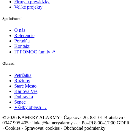
Firmy a prevádzky
Veľké projekty
Spoločnosť
O nás
Referencie
Poradňa
Kontakt
IT POMOC family ↗
Oblasti
Petržalka
Ružinov
Staré Mesto
Karlova Ves
Dúbravka
Senec
Všetky oblasti →
© 2026 KAMERY ALARMY · Čajakova 26, 831 01 Bratislava ·
0947 905 405
·
linka@kameryalarmy.sk
· Po–Pi 8:00–17:00
GDPR
·
Cookies
·
Spravovať cookies
·
Obchodné podmienky