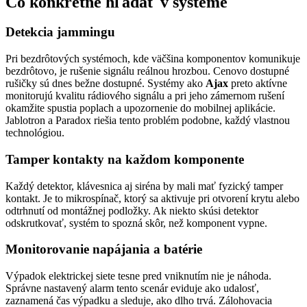
Čo konkrétne hľadať v systéme
Detekcia jammingu
Pri bezdrôtových systémoch, kde väčšina komponentov komunikuje
bezdrôtovo, je rušenie signálu reálnou hrozbou. Cenovo dostupné
rušičky sú dnes bežne dostupné. Systémy ako
Ajax
preto aktívne
monitorujú kvalitu rádiového signálu a pri jeho zámernom rušení
okamžite spustia poplach a upozornenie do mobilnej aplikácie.
Jablotron a Paradox riešia tento problém podobne, každý vlastnou
technológiou.
Tamper kontakty na každom komponente
Každý detektor, klávesnica aj siréna by mali mať fyzický tamper
kontakt. Je to mikrospínač, ktorý sa aktivuje pri otvorení krytu alebo
odtrhnutí od montážnej podložky. Ak niekto skúsi detektor
odskrutkovať, systém to spozná skôr, než komponent vypne.
Monitorovanie napájania a batérie
Výpadok elektrickej siete tesne pred vniknutím nie je náhoda.
Správne nastavený alarm tento scenár eviduje ako udalosť,
zaznamená čas výpadku a sleduje, ako dlho trvá. Zálohovacia