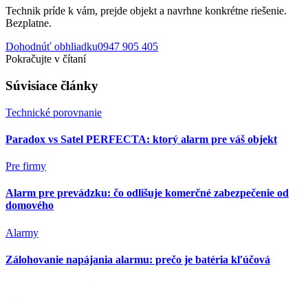
Technik príde k vám, prejde objekt a navrhne konkrétne riešenie.
Bezplatne.
Dohodnúť obhliadku
0947 905 405
Pokračujte v čítaní
Súvisiace články
Technické porovnanie
Paradox vs Satel PERFECTA: ktorý alarm pre váš objekt
Pre firmy
Alarm pre prevádzku: čo odlišuje komerčné zabezpečenie od
domového
Alarmy
Zálohovanie napájania alarmu: prečo je batéria kľúčová