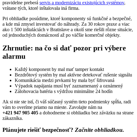
pravidelne preberá
servis a modernizáciu existujúcich systémov
,
vrátane tých, ktoré inštalovala iná firma.
Pri obhliadke posúdime, ktoré komponenty sú funkčné a bezpečné,
a kde má zmysel investovať do náhrady. Za 30 rokov praxe a viac
ako 1 500 inštaláciách v Bratislave a okolí sme riešili rôzne situácie,
od jednoduchých domácností až po väčšie komerčné objekty.
Zhrnutie: na čo si dať pozor pri výbere
alarmu
Každý komponent by mal mať tamper kontakt
Bezdrôtový systém by mal aktívne detekovať rušenie signálu
Komunikácia medzi prvkami by mala byť šifrovaná
Výpadok napájania musí byť zaznamenaný a oznámený
Zálohovacia batéria s výdržou minimálne 24 hodín
Ak si nie ste istí, či váš súčasný systém tieto podmienky spĺňa, radi
vám to overíme priamo na mieste. Zavolajte nám na
+421 947 905 405
a dohodneme si obhliadku bez záväzku na strane
zákazníka.
Plánujete riešiť bezpečnosť?
Začnite obhliadkou.