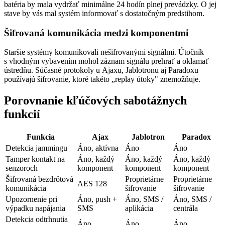
batéria by mala vydržať minimálne 24 hodín plnej prevádzky. O jej
stave by vás mal systém informovať s dostatočným predstihom.
Šifrovaná komunikácia medzi komponentmi
Staršie systémy komunikovali nešifrovanými signálmi. Útočník
s vhodným vybavením mohol záznam signálu prehrať a oklamať
ústredňu. Súčasné protokoly u Ajaxu, Jablotronu aj Paradoxu
používajú šifrovanie, ktoré takéto „replay útoky" znemožňuje.
Porovnanie kľúčových sabotážnych
funkcií
Funkcia
Ajax
Jablotron
Paradox
Detekcia jammingu
Áno, aktívna
Áno
Áno
Tamper kontakt na
Áno, každý
Áno, každý
Áno, každý
senzoroch
komponent
komponent
komponent
Šifrovaná bezdrôtová
Proprietárne
Proprietárne
AES 128
komunikácia
šifrovanie
šifrovanie
Upozornenie pri
Áno, push +
Áno, SMS /
Áno, SMS /
výpadku napájania
SMS
aplikácia
centrála
Detekcia odtrhnutia
Áno
Áno
Áno