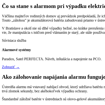
Čo sa stane s alarmom pri výpadku elektri
Väčšina majiteľov rodinných domov aj prevádzok predpokladá, že ich 
Touto „zálohou" je akumulátorová batéria zabudovaná priamo v ústred
V Bratislave a okolí nie sú dlhé výpadky bežné, no krátke prerušenia
vie, že manipulácia s ističom pred vlámaním je starý, ale stále používa
Súvisiaca služba
Alarmové systémy
Paradox, Satel PERFECTA. Návrh, inštalácia a napojenie na PCO.
Zobraziť →
Ako zálohovanie napájania alarmu funguj
Ústredňa alarmu má vstavaný nabíjací obvod, ktorý udržiava batériu 
trvá zlomok sekundy, bez akéhokoľvek výpadku ochrany.
Štandardné záložné batérie v ústredniach sú olovo-gelové akumulátor