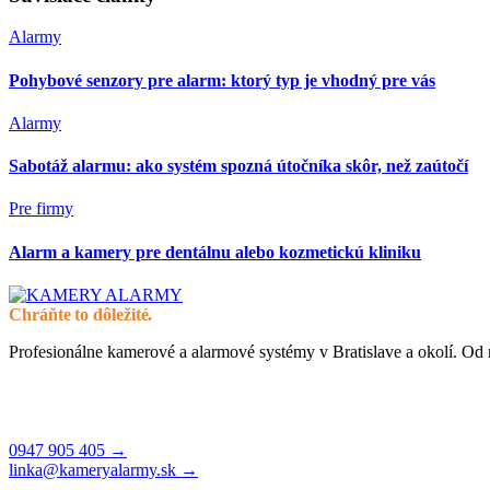
Alarmy
Pohybové senzory pre alarm: ktorý typ je vhodný pre vás
Alarmy
Sabotáž alarmu: ako systém spozná útočníka skôr, než zaútočí
Pre firmy
Alarm a kamery pre dentálnu alebo kozmetickú kliniku
Chráňte to dôležité.
Profesionálne kamerové a alarmové systémy v Bratislave a okolí. Od
Čajakova 26, 831 01 Bratislava
Po–Pi 8:00–17:00
0947 905 405 →
linka@kameryalarmy.sk →