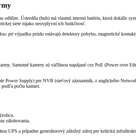
army
hu odlišne. Ústredňa (hub) má vlastnú internú batériu, ktorá dokáže s
rickej siete nijako neovplyvní ich funkčnosť.
ou: pri výpadku prúdu ostávajú detektory pohybu, magnetické kontakt
alarmy. Samotné kamery sú väčšinou napájané cez PoE (Power over Ether
tible Power Supply) pre NVR (sieťový záznamník, z anglického Networ
 podľa počtu kamier.
ýrobcu.
stu zálohovania.
ou UPS a prípadne generátorový záložný zdroj pre kritickú infraštrukt