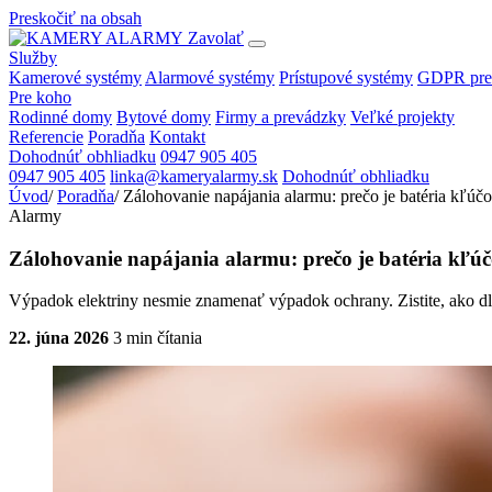
Preskočiť na obsah
Zavolať
Služby
Kamerové systémy
Alarmové systémy
Prístupové systémy
GDPR pre
Pre koho
Rodinné domy
Bytové domy
Firmy a prevádzky
Veľké projekty
Referencie
Poradňa
Kontakt
Dohodnúť obhliadku
0947 905 405
0947 905 405
linka@kameryalarmy.sk
Dohodnúť obhliadku
Úvod
/
Poradňa
/
Zálohovanie napájania alarmu: prečo je batéria kľúč
Alarmy
Zálohovanie napájania alarmu: prečo je batéria kľú
Výpadok elektriny nesmie znamenať výpadok ochrany. Zistite, ako dlh
22. júna 2026
3 min čítania