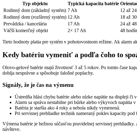
Typ objektu
Typická kapacita batérie
Orienta
Rodinný dom (základný systém)
7 Ah
12 až 24
Rodinný dom (rozšírený systém)
12 Ah
18 až 30
Prevádzka / kancelária
17 Ah
24 až 48
Väčší komerčný objekt
2× 17 Ah
48 hodín
Tieto hodnoty platia pre systém v pohotovostnom režime. Ak alarm ak
Kedy batériu vymeniť a podľa čoho to spo
Olovo-gelové batérie majú životnosť 3 až 5 rokov. Po tomto čase kap
dobíja nesprávne a spôsobuje falošné poplachy.
Signály, že je čas na výmenu
Ústredňa hlási chybu batérie alebo nízke napätie na displeji či v 
Alarm sa správa nestabilne pri búrke alebo výkyvoch napätia v s
Batéria je staršia ako 4 roky a nebola nikdy vymenená.
Pri servisnej prehliadke technik nameraný pokles kapacity pod
Výmena batérie je bežnou súčasťou pravidelnej servisnej prehliadky. A
návšteve.