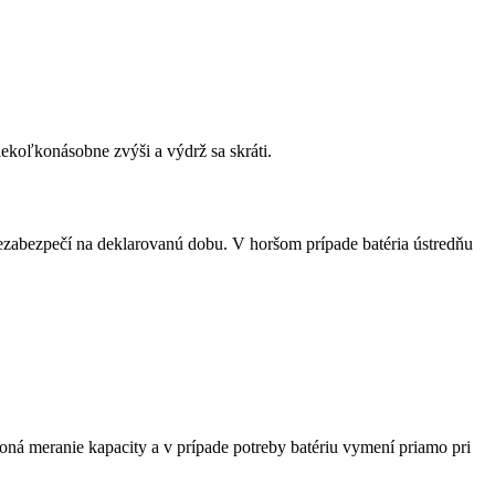
ekoľkonásobne zvýši a výdrž sa skráti.
nezabezpečí na deklarovanú dobu. V horšom prípade batéria ústredňu
ná meranie kapacity a v prípade potreby batériu vymení priamo pri