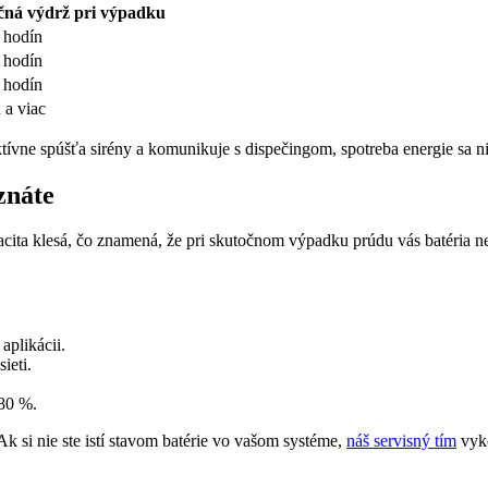
čná výdrž pri výpadku
 hodín
 hodín
 hodín
 a viac
tívne spúšťa sirény a komunikuje s dispečingom, spotreba energie sa ni
znáte
acita klesá, čo znamená, že pri skutočnom výpadku prúdu vás batéria 
aplikácii.
ieti.
 80 %.
k si nie ste istí stavom batérie vo vašom systéme,
náš servisný tím
vyko