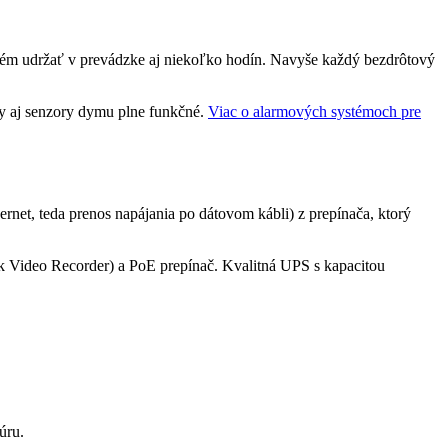
ystém udržať v prevádzke aj niekoľko hodín. Navyše každý bezdrôtový
y aj senzory dymu plne funkčné.
Viac o alarmových systémoch pre
net, teda prenos napájania po dátovom kábli) z prepínača, ktorý
k Video Recorder) a PoE prepínač. Kvalitná UPS s kapacitou
úru.