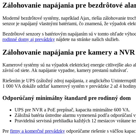
Zálohovanie napájania pre bezdrôtové al
Moderné bezdrôtové systémy, napríklad Ajax, riešia zálohovanie troc
senzor je napájaný vlastnými batériami, čo znamená, že výpadok elekt
Bezdrôtové senzory s batériovým napájaním sú v tomto ohľade výhod
rodinné domy aj prevádzky
nájdete na stránke našich služieb.
Zálohovanie napájania pre kamery a NVR
Kamerové systémy sú na výpadok elektrickej energie citlivejšie ako 
závisí od siete. Ak napájanie vypadne, kamery prestanú nahrávať.
Riešením je UPS (záložný zdroj napájania, z anglického Uninterrup
1 000 VA dokáže udržať kamerový systém v prevádzke 2 až 4 hodiny
Odporúčaný minimálny štandard pre rodinný dom
UPS pre NVR a PoE prepínač, kapacita minimálne 600 VA.
Záložná batéria ústredne alarmu vymenená podľa odporúčaní v
Pravidelná servisná prehliadka každých 12 mesiacov vrátane te
Pre
firmy a komerčné prevádzky
odporúčame riešenie s väčšou kapacit