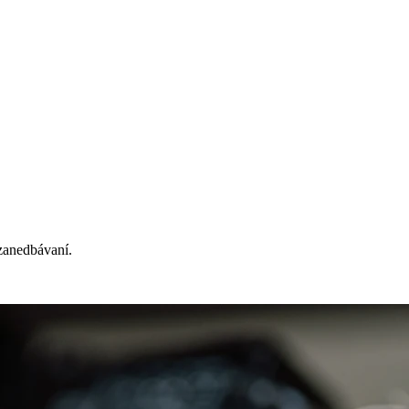
 zanedbávaní.