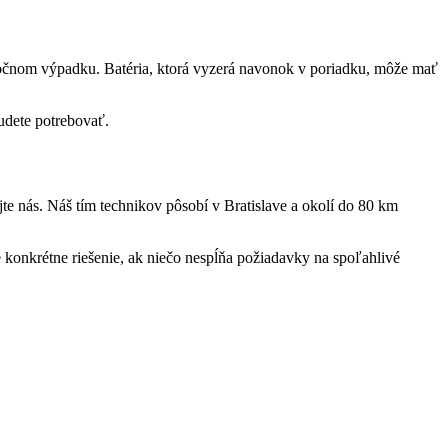
kutočnom výpadku. Batéria, ktorá vyzerá navonok v poriadku, môže mať
budete potrebovať.
e nás. Náš tím technikov pôsobí v Bratislave a okolí do 80 km
onkrétne riešenie, ak niečo nespĺňa požiadavky na spoľahlivé