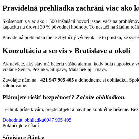
Pravidelná prehliadka zachráni viac ako 
Skúsenosť z viac ako 1 500 inštalácií hovorí jasne: väčšina problémo
kapacitu na úrovni 30 % pôvodnej hodnoty. To nestačí na žiadnu reál
Pravidelná prehliadka nie je zbytočný výdavok. Je to poistka, že sys
Konzultácia a servis v Bratislave a okolí
Ak neviete, aký stav má batéria vášho alarmu, kedy bola naposledy v
vrátane Senca, Pezinka, Stupavy, Malaciek aj Trnavy.
Zavolajte nám na
+421 947 905 405
a dohodneme si obhliadku. Spolo
zálohovanie.
Plánujete riešiť bezpečnosť?
Začnite obhliadkou.
Technik príde k vám, prejde objekt a navrhne konkrétne riešenie. Bez
Dohodnúť obhliadku
0947 905 405
Pokračujte v čítaní
Súvisiace články