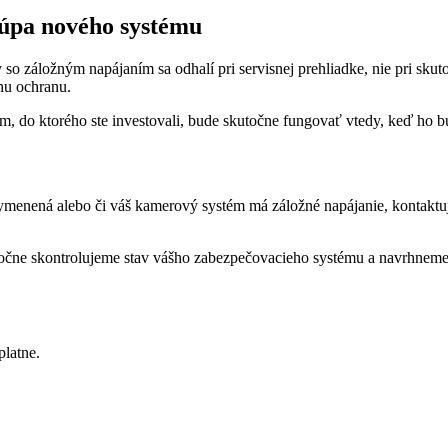
kúpa nového systému
v so záložným napájaním sa odhalí pri servisnej prehliadke, nie pri s
nu ochranu.
tém, do ktorého ste investovali, bude skutočne fungovať vtedy, keď ho 
ymenená alebo či váš kamerový systém má záložné napájanie, kontaktujt
čne skontrolujeme stav vášho zabezpečovacieho systému a navrhneme k
platne.