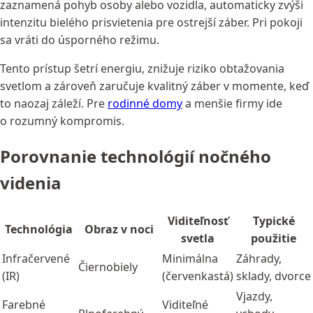
zaznamená pohyb osoby alebo vozidla, automaticky zvýši
intenzitu bielého prisvietenia pre ostrejší záber. Pri pokoji
sa vráti do úsporného režimu.
Tento prístup šetrí energiu, znižuje riziko obtažovania
svetlom a zároveň zaručuje kvalitný záber v momente, keď
to naozaj záleží. Pre
rodinné domy
a menšie firmy ide
o rozumný kompromis.
Porovnanie technológií nočného
videnia
Viditeľnosť
Typické
Technológia
Obraz v noci
svetla
použitie
Infračervené
Minimálna
Záhrady,
Čiernobiely
(IR)
(červenkastá)
sklady, dvorce
Vjazdy,
Farebné
Viditeľné