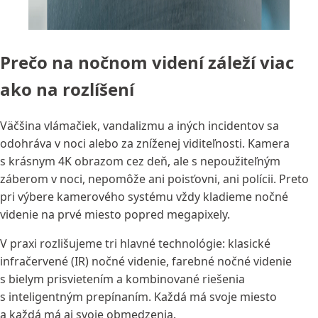
Prečo na nočnom videní záleží viac
ako na rozlíšení
Väčšina vlámačiek, vandalizmu a iných incidentov sa
odohráva v noci alebo za zníženej viditeľnosti. Kamera
s krásnym 4K obrazom cez deň, ale s nepoužiteľným
záberom v noci, nepomôže ani poisťovni, ani polícii. Preto
pri výbere kamerového systému vždy kladieme nočné
videnie na prvé miesto popred megapixely.
V praxi rozlišujeme tri hlavné technológie: klasické
infračervené (IR) nočné videnie, farebné nočné videnie
s bielym prisvietením a kombinované riešenia
s inteligentným prepínaním. Každá má svoje miesto
a každá má aj svoje obmedzenia.