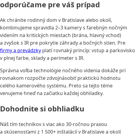
odporúčame pre váš prípad
Ak chránite rodinný dom v Bratislave alebo okolí,
kombinujeme spravidla 2–3 kamery s farebnýn nočným
videním na kritických miestach (brána, hlavný vchod)
a zvyšok s IR pre pokrytie záhrady a bočných stien. Pre
firmy a prevádzky
platí rovnaký princíp: vstup a parkovisko
v plnej farbe, sklady a perimeter s IR.
Správna voľba technológie nočného videnia dokáže pri
rovnakom rozpočte zdvojnásobiť praktickú hodnotu
celého kamerového systému. Preto sa tejto téme
venujeme hneď na začiatku každej obhliadky.
Dohodnite si obhliadku
Náš tím technikov s viac ako 30-ročnou praxou
a skúsenosťami z 1 500+ inštalácií v Bratislave a okolí