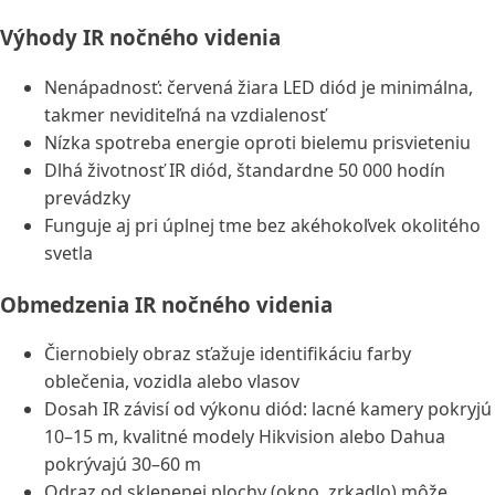
Výhody IR nočného videnia
Nenápadnosť: červená žiara LED diód je minimálna,
takmer neviditeľná na vzdialenosť
Nízka spotreba energie oproti bielemu prisvieteniu
Dlhá životnosť IR diód, štandardne 50 000 hodín
prevádzky
Funguje aj pri úplnej tme bez akéhokoľvek okolitého
svetla
Obmedzenia IR nočného videnia
Čiernobiely obraz sťažuje identifikáciu farby
oblečenia, vozidla alebo vlasov
Dosah IR závisí od výkonu diód: lacné kamery pokryjú
10–15 m, kvalitné modely Hikvision alebo Dahua
pokrývajú 30–60 m
Odraz od sklenenej plochy (okno, zrkadlo) môže