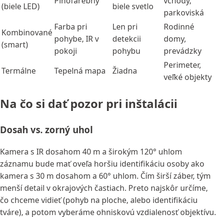
Plnofarebný
vchody,
(biele LED)
biele svetlo
parkoviská
Farba pri
Len pri
Rodinné
Kombinované
pohybe, IR v
detekcii
domy,
(smart)
pokoji
pohybu
prevádzky
Perimeter,
Termálne
Tepelná mapa
Žiadna
veľké objekty
Na čo si dať pozor pri inštalácii
Dosah vs. zorný uhol
Kamera s IR dosahom 40 m a širokým 120° uhlom
záznamu bude mať oveľa horšiu identifikáciu osoby ako
kamera s 30 m dosahom a 60° uhlom. Čím širší záber, tým
menší detail v okrajových častiach. Preto najskôr určíme,
čo chceme vidieť (pohyb na ploche, alebo identifikáciu
tváre), a potom vyberáme ohniskovú vzdialenosť objektívu.