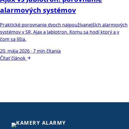
20. mája 2026
·
7 min čítania