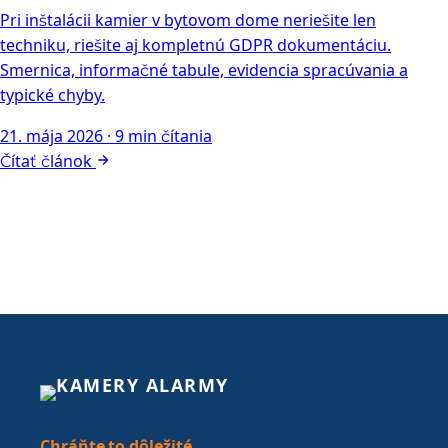
21. mája 2026
·
9 min čítania
Chráňte to dôležité.