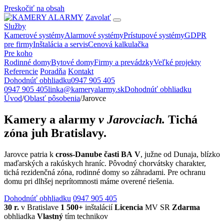
Preskočiť na obsah
Zavolať
Služby
Kamerové systémy
Alarmové systémy
Prístupové systémy
GDPR
pre firmy
Inštalácia a servis
Cenová kalkulačka
Pre koho
Rodinné domy
Bytové domy
Firmy a prevádzky
Veľké projekty
Referencie
Poradňa
Kontakt
Dohodnúť obhliadku
0947 905 405
0947 905 405
linka@kameryalarmy.sk
Dohodnúť obhliadku
Úvod
/
Oblasť pôsobenia
/
Jarovce
Kamery a alarmy
v Jarovciach.
Tichá
zóna juh Bratislavy.
Jarovce patria k
cross-Danube časti BA V
, južne od Dunaja, blízko
maďarských a rakúskych hraníc. Pôvodný chorvátsky charakter,
tichá rezidenčná zóna, rodinné domy so záhradami. Pre ochranu
domu pri dlhšej neprítomnosti máme overené riešenia.
Dohodnúť obhliadku
0947 905 405
30 r.
v Bratislave
1 500+
inštalácií
Licencia
MV SR
Zdarma
obhliadka
Vlastný
tím technikov