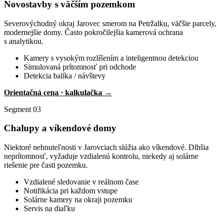
Novostavby s väčším pozemkom
Severovýchodný okraj Jarovec smerom na Petržalku, väčšie parcely,
modernejšie domy. Často pokročilejšia kamerová ochrana
s analytikou.
Kamery s vysokým rozlíšením a inteligentnou detekciou
Simulovaná prítomnosť pri odchode
Detekcia balíka / návštevy
Orientačná cena · kalkulačka →
Segment 03
Chalupy a víkendové domy
Niektoré nehnuteľnosti v Jarovciach slúžia ako víkendové. Dlhšia
neprítomnosť, vyžaduje vzdialenú kontrolu, niekedy aj solárne
riešenie pre časti pozemku.
Vzdialené sledovanie v reálnom čase
Notifikácia pri každom vstupe
Solárne kamery na okraji pozemku
Servis na diaľku