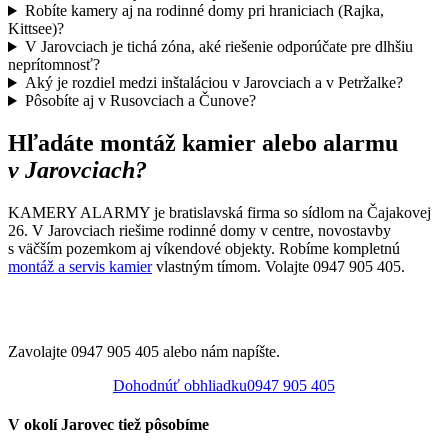
Robíte kamery aj na rodinné domy pri hraniciach (Rajka,
Kittsee)?
V Jarovciach je tichá zóna, aké riešenie odporúčate pre dlhšiu
neprítomnosť?
Aký je rozdiel medzi inštaláciou v Jarovciach a v Petržalke?
Pôsobíte aj v Rusovciach a Čunove?
Hľadáte montáž kamier alebo alarmu
v Jarovciach?
KAMERY ALARMY je bratislavská firma so sídlom na Čajakovej
26. V Jarovciach riešime rodinné domy v centre, novostavby
s väčším pozemkom aj víkendové objekty. Robíme kompletnú
montáž a servis kamier
vlastným tímom. Volajte 0947 905 405.
Obhliadka v Jarovciach
zdarma.
Zavolajte 0947 905 405 alebo nám napíšte.
Dohodnúť obhliadku
0947 905 405
V okolí Jarovec tiež pôsobíme