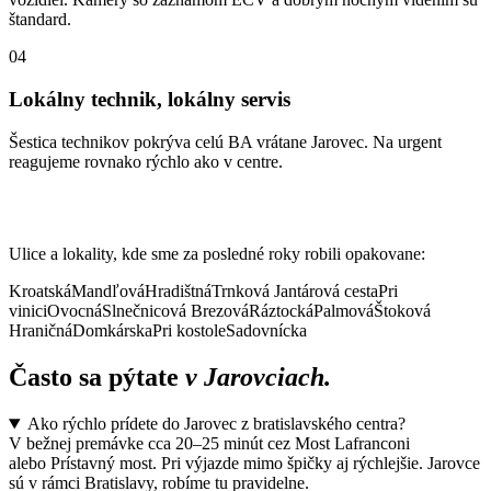
štandard.
04
Lokálny technik, lokálny servis
Šestica technikov pokrýva celú BA vrátane Jarovec. Na urgent
reagujeme rovnako rýchlo ako v centre.
V Jarovciach pravidelne
tu:
Ulice a lokality, kde sme za posledné roky robili opakovane:
Kroatská
Mandľová
Hradištná
Trnková
Jantárová cesta
Pri
vinici
Ovocná
Slnečnicová
Brezová
Ráztocká
Palmová
Štoková
Hraničná
Domkárska
Pri kostole
Sadovnícka
Často sa pýtate
v Jarovciach.
Ako rýchlo prídete do Jarovec z bratislavského centra?
V bežnej premávke cca 20–25 minút cez Most Lafranconi
alebo Prístavný most. Pri výjazde mimo špičky aj rýchlejšie. Jarovce
sú v rámci Bratislavy, robíme tu pravidelne.