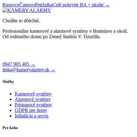
Rusovce
Čunovo
Petržalka
Celé pokrytie BA + okolie →
Chráňte to dôležité.
Profesionálne kamerové a alarmové systémy v Bratislave a okolí.
Od rodinného domu po Zimný štadión V. Dzurillu.
Čajakova 26, 831 01 Bratislava
Po–Pi 8:00 – 17:00
0947 905 405 →
linka@kameryalarmy.sk →
Služby
Kamerové systémy
Alarmové systémy
Prístupové systémy
GDPR pre firmy
Inštalácia a servis
Pre koho