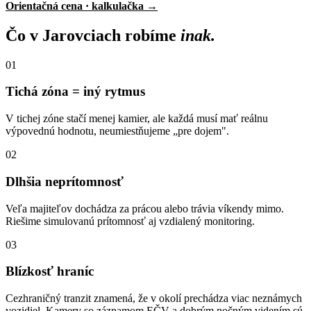
Orientačná cena · kalkulačka →
Čo v Jarovciach robíme
inak.
01
Tichá zóna = iný rytmus
V tichej zóne stačí menej kamier, ale každá musí mať reálnu
výpovednú hodnotu, neumiestňujeme „pre dojem".
02
Dlhšia neprítomnosť
Veľa majiteľov dochádza za prácou alebo trávia víkendy mimo.
Riešime simulovanú prítomnosť aj vzdialený monitoring.
03
Blízkosť hraníc
Cezhraničný tranzit znamená, že v okolí prechádza viac neznámych
vozidiel. Kamery so záznamom EČV a dobrým nočným videním sú