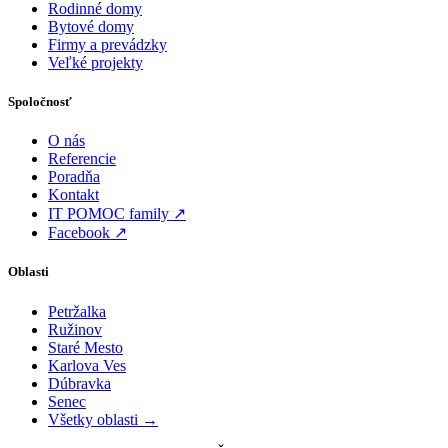
Rodinné domy
Bytové domy
Firmy a prevádzky
Veľké projekty
Spoločnosť
O nás
Referencie
Poradňa
Kontakt
IT POMOC family ↗
Facebook ↗
Oblasti
Petržalka
Ružinov
Staré Mesto
Karlova Ves
Dúbravka
Senec
Všetky oblasti →