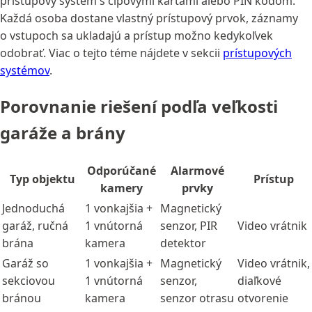
prístupový systém s čipovými kartami alebo PIN kódom.
Každá osoba dostane vlastný prístupový prvok, záznamy
o vstupoch sa ukladajú a prístup možno kedykoľvek
odobrať. Viac o tejto téme nájdete v sekcii
prístupových
systémov
.
Porovnanie riešení podľa veľkosti
garáže a brány
Odporúčané
Alarmové
Typ objektu
Prístup
kamery
prvky
Jednoduchá
1 vonkajšia +
Magnetický
garáž, ručná
1 vnútorná
senzor, PIR
Video vrátnik
brána
kamera
detektor
Garáž so
1 vonkajšia +
Magnetický
Video vrátnik,
sekciovou
1 vnútorná
senzor,
diaľkové
bránou
kamera
senzor otrasu
otvorenie