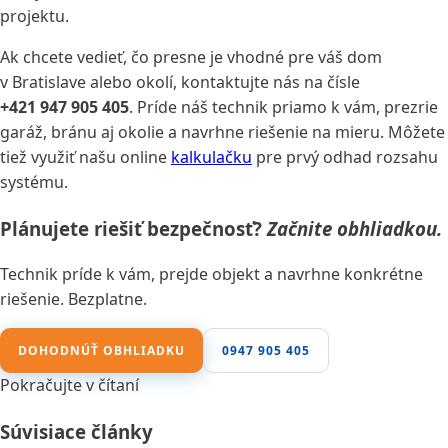
projektu.
Ak chcete vedieť, čo presne je vhodné pre váš dom
v Bratislave alebo okolí, kontaktujte nás na čísle
+421 947 905 405
. Príde náš technik priamo k vám, prezrie
garáž, bránu aj okolie a navrhne riešenie na mieru. Môžete
tiež využiť našu online
kalkulačku
pre prvý odhad rozsahu
systému.
Plánujete riešiť bezpečnosť?
Začnite obhliadkou.
Technik príde k vám, prejde objekt a navrhne konkrétne
riešenie. Bezplatne.
DOHODNÚŤ OBHLIADKU
0947 905 405
Pokračujte v čítaní
Súvisiace články