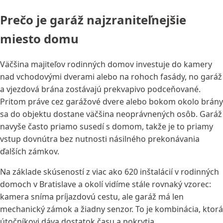
Prečo je garáž najzraniteľnejšie
miesto domu
Väčšina majiteľov rodinných domov investuje do kamery
nad vchodovými dverami alebo na rohoch fasády, no garáž
a vjezdová brána zostávajú prekvapivo podceňované.
Pritom práve cez garážové dvere alebo bokom okolo brány
sa do objektu dostane väčšina neoprávnených osôb. Garáž
navyše často priamo susedí s domom, takže je to priamy
vstup dovnútra bez nutnosti násilného prekonávania
ďalších zámkov.
Na základe skúseností z viac ako 620 inštalácií v rodinných
domoch v Bratislave a okolí vidíme stále rovnaký vzorec:
kamera sníma príjazdovú cestu, ale garáž má len
mechanický zámok a žiadny senzor. To je kombinácia, ktorá
útočníkovi dáva dostatok času a pokrytia.