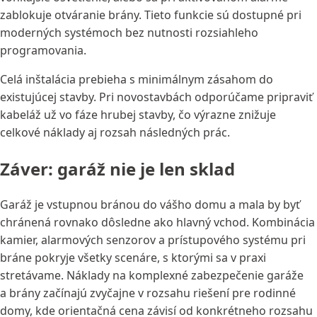
zablokuje otváranie brány. Tieto funkcie sú dostupné pri
moderných systémoch bez nutnosti rozsiahleho
programovania.
Celá inštalácia prebieha s minimálnym zásahom do
existujúcej stavby. Pri novostavbách odporúčame pripraviť
kabeláž už vo fáze hrubej stavby, čo výrazne znižuje
celkové náklady aj rozsah následných prác.
Záver: garáž nie je len sklad
Garáž je vstupnou bránou do vášho domu a mala by byť
chránená rovnako dôsledne ako hlavný vchod. Kombinácia
kamier, alarmových senzorov a prístupového systému pri
bráne pokryje všetky scenáre, s ktorými sa v praxi
stretávame. Náklady na komplexné zabezpečenie garáže
a brány začínajú zvyčajne v rozsahu riešení pre rodinné
domy, kde orientačná cena závisí od konkrétneho rozsahu