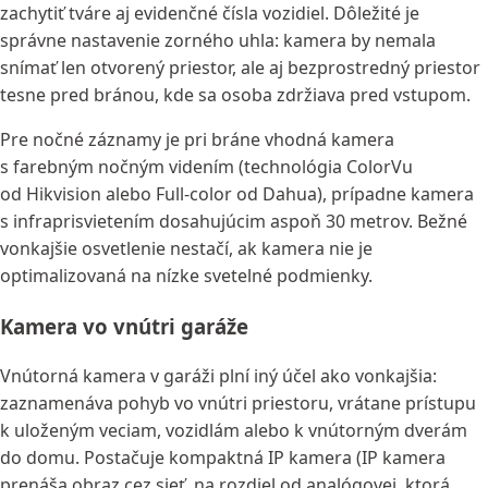
zachytiť tváre aj evidenčné čísla vozidiel. Dôležité je
správne nastavenie zorného uhla: kamera by nemala
snímať len otvorený priestor, ale aj bezprostredný priestor
tesne pred bránou, kde sa osoba zdržiava pred vstupom.
Pre nočné záznamy je pri bráne vhodná kamera
s farebným nočným videním (technológia ColorVu
od Hikvision alebo Full-color od Dahua), prípadne kamera
s infraprisvietením dosahujúcim aspoň 30 metrov. Bežné
vonkajšie osvetlenie nestačí, ak kamera nie je
optimalizovaná na nízke svetelné podmienky.
Kamera vo vnútri garáže
Vnútorná kamera v garáži plní iný účel ako vonkajšia:
zaznamenáva pohyb vo vnútri priestoru, vrátane prístupu
k uloženým veciam, vozidlám alebo k vnútorným dverám
do domu. Postačuje kompaktná IP kamera (IP kamera
prenáša obraz cez sieť, na rozdiel od analógovej, ktorá