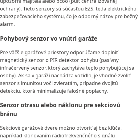
upozorní majiteľa alebo pcoo (pult centralizovanej
ochrany). Tieto senzory sú súčasťou EZS, teda elektrického
zabezpečovacieho systému, čo je odborný názov pre bežný
alarm.
Pohybový senzor vo vnútri garáže
Pre väčšie garážové priestory odporúčame doplniť
magnetický senzor o PIR detektor pohybu (pasívny
infračervený senzor, ktorý zachytáva teplo pohybujúcej sa
osoby). Ak sa v garáži nachádza vozidlo, je vhodné zvoliť
senzor s imunitou voči zvieratám, prípadne dvojitú
detekciu, ktorá minimalizuje falošné poplachy.
Senzor otrasu alebo náklonu pre sekciovú
bránu
Sekciové garážové dvere možno otvoriť aj bez kľúča,
napríklad klonovaním rádiofrekvenčného signálu