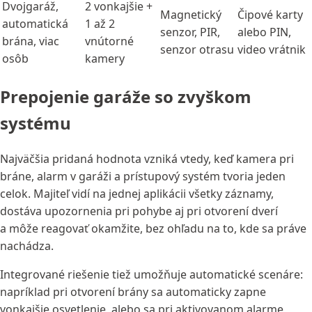
Dvojgaráž,
2 vonkajšie +
Magnetický
Čipové karty
automatická
1 až 2
senzor, PIR,
alebo PIN,
brána, viac
vnútorné
senzor otrasu
video vrátnik
osôb
kamery
Prepojenie garáže so zvyškom
systému
Najväčšia pridaná hodnota vzniká vtedy, keď kamera pri
bráne, alarm v garáži a prístupový systém tvoria jeden
celok. Majiteľ vidí na jednej aplikácii všetky záznamy,
dostáva upozornenia pri pohybe aj pri otvorení dverí
a môže reagovať okamžite, bez ohľadu na to, kde sa práve
nachádza.
Integrované riešenie tiež umožňuje automatické scenáre:
napríklad pri otvorení brány sa automaticky zapne
vonkajšie osvetlenie, alebo sa pri aktivovanom alarme